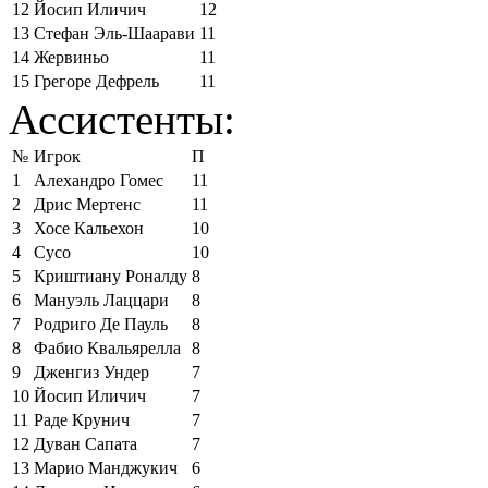
12
Йосип Иличич
12
13
Стефан Эль-Шаарави
11
14
Жервиньо
11
15
Грегоре Дефрель
11
Ассистенты:
№
Игрок
П
1
Алехандро Гомес
11
2
Дрис Мертенс
11
3
Хосе Кальехон
10
4
Сусо
10
5
Криштиану Роналду
8
6
Мануэль Лаццари
8
7
Родриго Де Пауль
8
8
Фабио Квальярелла
8
9
Дженгиз Ундер
7
10
Йосип Иличич
7
11
Раде Крунич
7
12
Дуван Сапата
7
13
Марио Манджукич
6