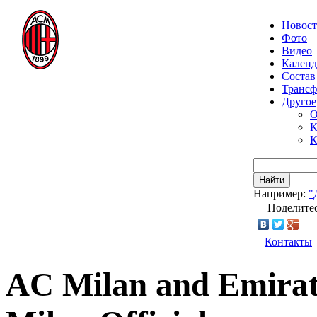
Новос
Фото
Видео
Календ
Состав
Транс
Другое
О
К
К
Найти
Например:
"
Поделитес
Контакты
AC Milan and Emirate