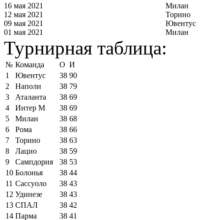
16 мая 2021
Милан
12 мая 2021
Торино
09 мая 2021
Ювентус
01 мая 2021
Милан
Турнирная таблица:
№
Команда
О
И
1
Ювентус
38
90
2
Наполи
38
79
3
Аталанта
38
69
4
Интер М
38
69
5
Милан
38
68
6
Рома
38
66
7
Торино
38
63
8
Лацио
38
59
9
Сампдория
38
53
10
Болонья
38
44
11
Сассуоло
38
43
12
Удинезе
38
43
13
СПАЛ
38
42
14
Парма
38
41