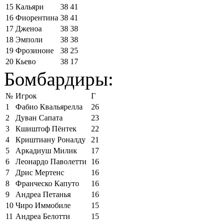
15
Кальяри
38
41
16
Фиорентина
38
41
17
Дженоа
38
38
18
Эмполи
38
38
19
Фрозиноне
38
25
20
Кьево
38
17
Бомбардиры:
№
Игрок
Г
1
Фабио Квальярелла
26
2
Дуван Сапата
23
3
Кшиштоф Пёнтек
22
4
Криштиану Роналду
21
5
Аркадиуш Милик
17
6
Леонардо Паволетти
16
7
Дрис Мертенс
16
8
Франческо Капуто
16
9
Андреа Петанья
16
10
Чиро Иммобиле
15
11
Андреа Белотти
15