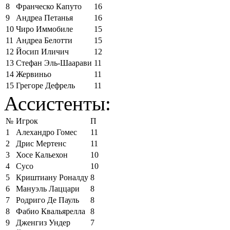
8
Франческо Капуто
16
9
Андреа Петанья
16
10
Чиро Иммобиле
15
11
Андреа Белотти
15
12
Йосип Иличич
12
13
Стефан Эль-Шаарави
11
14
Жервиньо
11
15
Грегоре Дефрель
11
Ассистенты:
№
Игрок
П
1
Алехандро Гомес
11
2
Дрис Мертенс
11
3
Хосе Кальехон
10
4
Сусо
10
5
Криштиану Роналду
8
6
Мануэль Лаццари
8
7
Родриго Де Пауль
8
8
Фабио Квальярелла
8
9
Дженгиз Ундер
7