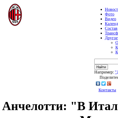
Новос
Фото
Видео
Календ
Состав
Транс
Другое
О
К
К
Найти
Например:
"
Поделитес
Контакты
Анчелотти: "В Итал