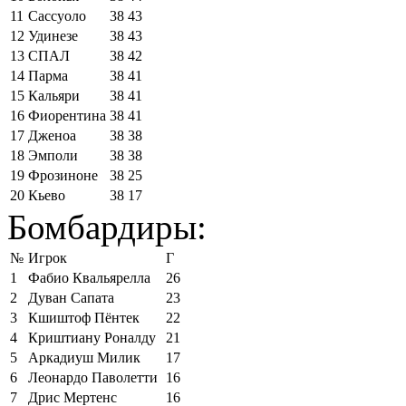
11
Сассуоло
38
43
12
Удинезе
38
43
13
СПАЛ
38
42
14
Парма
38
41
15
Кальяри
38
41
16
Фиорентина
38
41
17
Дженоа
38
38
18
Эмполи
38
38
19
Фрозиноне
38
25
20
Кьево
38
17
Бомбардиры:
№
Игрок
Г
1
Фабио Квальярелла
26
2
Дуван Сапата
23
3
Кшиштоф Пёнтек
22
4
Криштиану Роналду
21
5
Аркадиуш Милик
17
6
Леонардо Паволетти
16
7
Дрис Мертенс
16