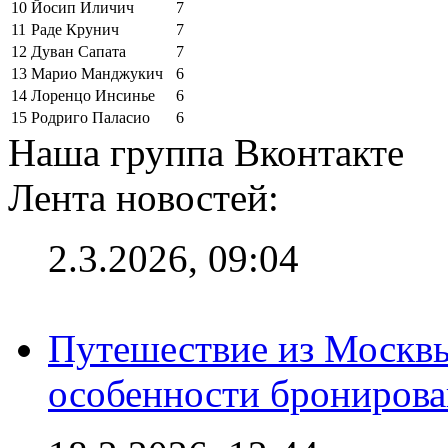
10
Йосип Иличич
7
11
Раде Крунич
7
12
Дуван Сапата
7
13
Марио Манджукич
6
14
Лоренцо Инсинье
6
15
Родриго Паласио
6
Наша группа Вконтакте
Лента новостей:
2.3.2026, 09:04
Путешествие из Москвы
особенности брониров