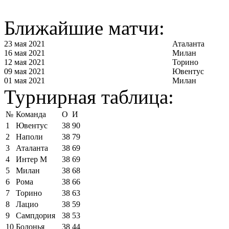
Ближайшие матчи:
23 мая 2021
Аталанта
16 мая 2021
Милан
12 мая 2021
Торино
09 мая 2021
Ювентус
01 мая 2021
Милан
Турнирная таблица:
№
Команда
О
И
1
Ювентус
38
90
2
Наполи
38
79
3
Аталанта
38
69
4
Интер М
38
69
5
Милан
38
68
6
Рома
38
66
7
Торино
38
63
8
Лацио
38
59
9
Сампдория
38
53
10
Болонья
38
44