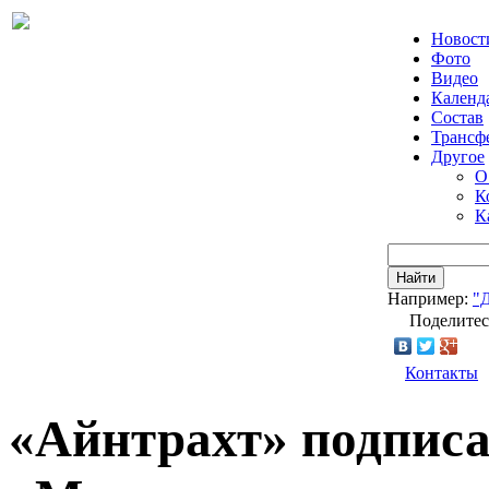
Новост
Фото
Видео
Календ
Состав
Трансф
Другое
О
К
К
Найти
Например:
"
Поделитес
Контакты
«Айнтрахт» подпис