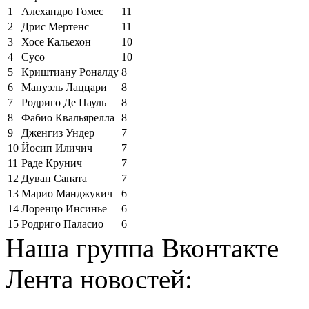
1
Алехандро Гомес
11
2
Дрис Мертенс
11
3
Хосе Кальехон
10
4
Сусо
10
5
Криштиану Роналду
8
6
Мануэль Лаццари
8
7
Родриго Де Пауль
8
8
Фабио Квальярелла
8
9
Дженгиз Ундер
7
10
Йосип Иличич
7
11
Раде Крунич
7
12
Дуван Сапата
7
13
Марио Манджукич
6
14
Лоренцо Инсинье
6
15
Родриго Паласио
6
Наша группа Вконтакте
Лента новостей: