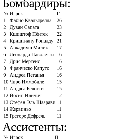
Бомбардиры:
№
Игрок
Г
1
Фабио Квальярелла
26
2
Дуван Сапата
23
3
Кшиштоф Пёнтек
22
4
Криштиану Роналду
21
5
Аркадиуш Милик
17
6
Леонардо Паволетти
16
7
Дрис Мертенс
16
8
Франческо Капуто
16
9
Андреа Петанья
16
10
Чиро Иммобиле
15
11
Андреа Белотти
15
12
Йосип Иличич
12
13
Стефан Эль-Шаарави
11
14
Жервиньо
11
15
Грегоре Дефрель
11
Ассистенты:
№
Игрок
П