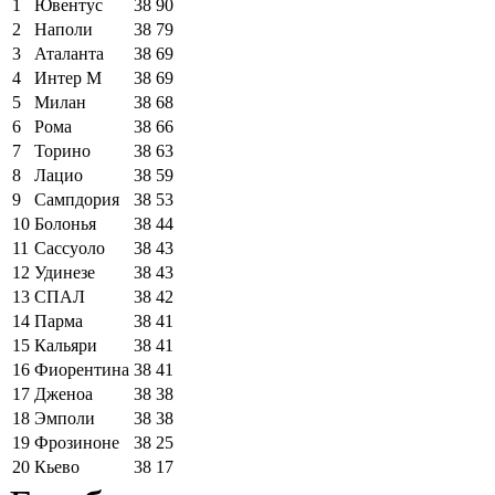
1
Ювентус
38
90
2
Наполи
38
79
3
Аталанта
38
69
4
Интер М
38
69
5
Милан
38
68
6
Рома
38
66
7
Торино
38
63
8
Лацио
38
59
9
Сампдория
38
53
10
Болонья
38
44
11
Сассуоло
38
43
12
Удинезе
38
43
13
СПАЛ
38
42
14
Парма
38
41
15
Кальяри
38
41
16
Фиорентина
38
41
17
Дженоа
38
38
18
Эмполи
38
38
19
Фрозиноне
38
25
20
Кьево
38
17