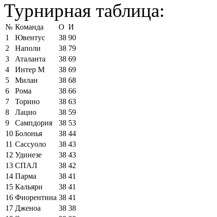
Турнирная таблица:
№
Команда
О
И
1
Ювентус
38
90
2
Наполи
38
79
3
Аталанта
38
69
4
Интер М
38
69
5
Милан
38
68
6
Рома
38
66
7
Торино
38
63
8
Лацио
38
59
9
Сампдория
38
53
10
Болонья
38
44
11
Сассуоло
38
43
12
Удинезе
38
43
13
СПАЛ
38
42
14
Парма
38
41
15
Кальяри
38
41
16
Фиорентина
38
41
17
Дженоа
38
38