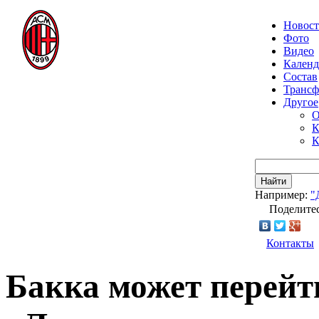
Новос
Фото
Видео
Календ
Состав
Транс
Другое
О
К
К
Найти
Например:
"
Поделитес
Контакты
Бакка может перейт