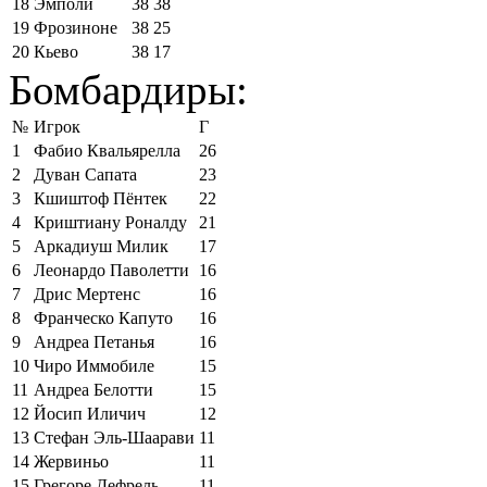
18
Эмполи
38
38
19
Фрозиноне
38
25
20
Кьево
38
17
Бомбардиры:
№
Игрок
Г
1
Фабио Квальярелла
26
2
Дуван Сапата
23
3
Кшиштоф Пёнтек
22
4
Криштиану Роналду
21
5
Аркадиуш Милик
17
6
Леонардо Паволетти
16
7
Дрис Мертенс
16
8
Франческо Капуто
16
9
Андреа Петанья
16
10
Чиро Иммобиле
15
11
Андреа Белотти
15
12
Йосип Иличич
12
13
Стефан Эль-Шаарави
11
14
Жервиньо
11
15
Грегоре Дефрель
11