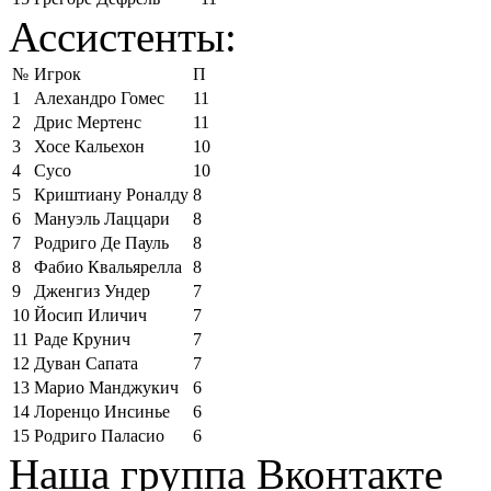
Ассистенты:
№
Игрок
П
1
Алехандро Гомес
11
2
Дрис Мертенс
11
3
Хосе Кальехон
10
4
Сусо
10
5
Криштиану Роналду
8
6
Мануэль Лаццари
8
7
Родриго Де Пауль
8
8
Фабио Квальярелла
8
9
Дженгиз Ундер
7
10
Йосип Иличич
7
11
Раде Крунич
7
12
Дуван Сапата
7
13
Марио Манджукич
6
14
Лоренцо Инсинье
6
15
Родриго Паласио
6
Наша группа Вконтакте