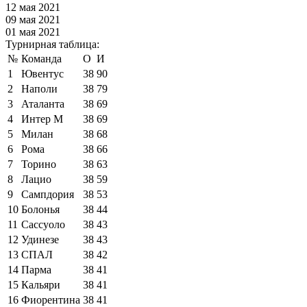
12 мая 2021
09 мая 2021
01 мая 2021
Турнирная таблица:
№
Команда
О
И
1
Ювентус
38
90
2
Наполи
38
79
3
Аталанта
38
69
4
Интер М
38
69
5
Милан
38
68
6
Рома
38
66
7
Торино
38
63
8
Лацио
38
59
9
Сампдория
38
53
10
Болонья
38
44
11
Сассуоло
38
43
12
Удинезе
38
43
13
СПАЛ
38
42
14
Парма
38
41
15
Кальяри
38
41
16
Фиорентина
38
41