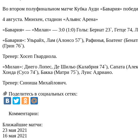
Во втором полуфинальном матче Кубка Ауди «Бавария» побед
4 августа. Мюнхен, стадион «Альянс Арена»
«Бавария» — «Милан» — 3:0 (1:0) Голы: Бернат 23`, Гетце 74, Л
«Бавария»: Ульрайх, Лам (Алонсо 57`), Рафинья, Боатенг (Бенати
(Грин 76`).
Тренер: Хосеп Гвардиола.
«Милан»: Диего Лопес, Де Шильо (Калабрия 74`), Сапата (Алекс 
Хонда (Сусо 74`), Бакка (Матри 75`), Луис Адриано.
Тренер: Синиша Михайлович.
Поделитесь в социальных сетях:
Комментарии:
Ближайшие матчи:
23 мая 2021
16 мая 2021