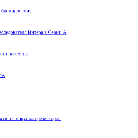
и бронирования
еследователя Интера в Серии А
тии качества
ms
язано с покупкой резисторов