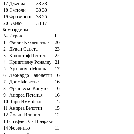
17
Дженоа
38
38
18
Эмполи
38
38
19
Фрозиноне
38
25
20
Кьево
38
17
Бомбардиры:
№
Игрок
Г
1
Фабио Квальярелла
26
2
Дуван Сапата
23
3
Кшиштоф Пёнтек
22
4
Криштиану Роналду
21
5
Аркадиуш Милик
17
6
Леонардо Паволетти
16
7
Дрис Мертенс
16
8
Франческо Капуто
16
9
Андреа Петанья
16
10
Чиро Иммобиле
15
11
Андреа Белотти
15
12
Йосип Иличич
12
13
Стефан Эль-Шаарави
11
14
Жервиньо
11