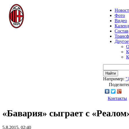
Новос
Фото
Видео
Календ
Состав
Транс
Другое
О
К
К
Найти
Например:
"
Поделитес
Контакты
«Бавария» сыграет с «Реалом
5.8.2015, 02:40