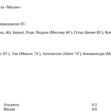
ила «Милан».
евандовски 85`.
а, 46), Бернат, Роде, Видаль (Мюллер 46`), Гетце (Бенко 80`), К
65`), Эли (Мексес 74`), Антонелли (Абате 74`), Бонавентура (Ма
Аталанта
0:2
Милан
0:0