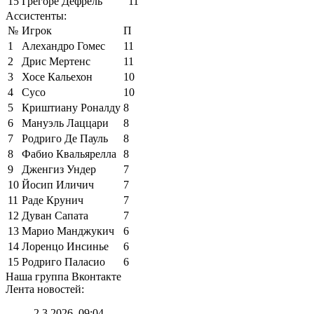
15
Грегоре Дефрель
11
Ассистенты:
№
Игрок
П
1
Алехандро Гомес
11
2
Дрис Мертенс
11
3
Хосе Кальехон
10
4
Сусо
10
5
Криштиану Роналду
8
6
Мануэль Лаццари
8
7
Родриго Де Пауль
8
8
Фабио Квальярелла
8
9
Дженгиз Ундер
7
10
Йосип Иличич
7
11
Раде Крунич
7
12
Дуван Сапата
7
13
Марио Манджукич
6
14
Лоренцо Инсинье
6
15
Родриго Паласио
6
Наша группа Вконтакте
Лента новостей:
2.3.2026, 09:04