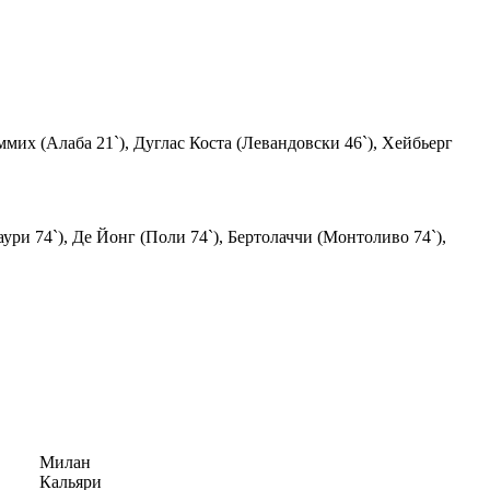
иммих (Алаба 21`), Дуглас Коста (Левандовски 46`), Хейбьерг
ури 74`), Де Йонг (Поли 74`), Бертолаччи (Монтоливо 74`),
Милан
Кальяри