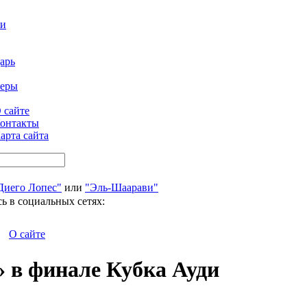
ти
арь
феры
 сайте
онтакты
арта сайта
Диего Лопес"
или
"Эль-Шаарави"
ь в социальных сетях:
О сайте
» в финале Кубка Ауди