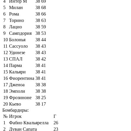
4
Интер М
38
69
5
Милан
38
68
6
Рома
38
66
7
Торино
38
63
8
Лацио
38
59
9
Сампдория
38
53
10
Болонья
38
44
11
Сассуоло
38
43
12
Удинезе
38
43
13
СПАЛ
38
42
14
Парма
38
41
15
Кальяри
38
41
16
Фиорентина
38
41
17
Дженоа
38
38
18
Эмполи
38
38
19
Фрозиноне
38
25
20
Кьево
38
17
Бомбардиры:
№
Игрок
Г
1
Фабио Квальярелла
26
2
Дуван Сапата
23