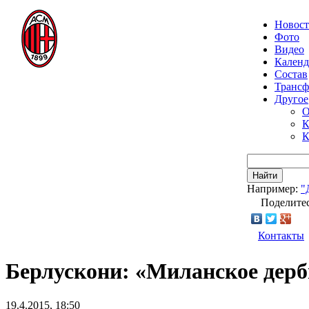
Новос
Фото
Видео
Календ
Состав
Транс
Другое
О
К
К
Найти
Например:
"
Поделитес
Контакты
Берлускони: «Миланское дерб
19.4.2015, 18:50