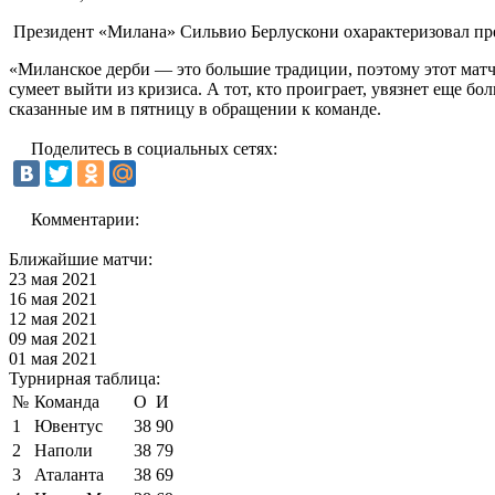
Президент «Милана» Сильвио Берлускони охарактеризовал пре
«Миланское дерби — это большие традиции, поэтому этот матч 
сумеет выйти из кризиса. А тот, кто проиграет, увязнет еще б
сказанные им в пятницу в обращении к команде.
Поделитесь в социальных сетях:
Комментарии:
Ближайшие матчи:
23 мая 2021
16 мая 2021
12 мая 2021
09 мая 2021
01 мая 2021
Турнирная таблица:
№
Команда
О
И
1
Ювентус
38
90
2
Наполи
38
79
3
Аталанта
38
69