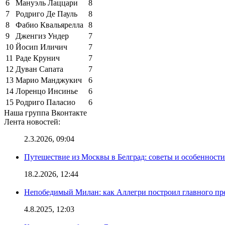
6
Мануэль Лаццари
8
7
Родриго Де Пауль
8
8
Фабио Квальярелла
8
9
Дженгиз Ундер
7
10
Йосип Иличич
7
11
Раде Крунич
7
12
Дуван Сапата
7
13
Марио Манджукич
6
14
Лоренцо Инсинье
6
15
Родриго Паласио
6
Наша группа Вконтакте
Лента новостей:
2.3.2026, 09:04
Путешествие из Москвы в Белград: советы и особенност
18.2.2026, 12:44
Непобедимый Милан: как Аллегри построил главного пр
4.8.2025, 12:03