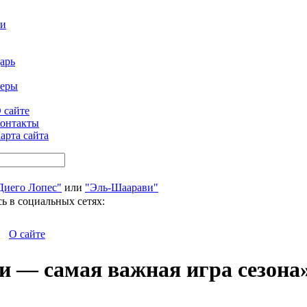
ти
арь
феры
 сайте
онтакты
арта сайта
Диего Лопес"
или
"Эль-Шаарави"
ь в социальных сетях:
О сайте
и — самая важная игра сезона