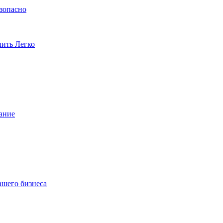
езопасно
пить Легко
ание
ашего бизнеса