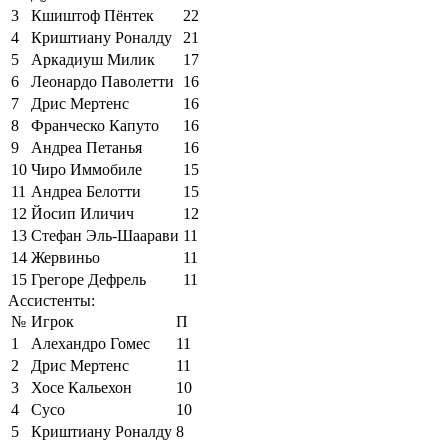
3
Кшиштоф Пёнтек
22
4
Криштиану Роналду
21
5
Аркадиуш Милик
17
6
Леонардо Паволетти
16
7
Дрис Мертенс
16
8
Франческо Капуто
16
9
Андреа Петанья
16
10
Чиро Иммобиле
15
11
Андреа Белотти
15
12
Йосип Иличич
12
13
Стефан Эль-Шаарави
11
14
Жервиньо
11
15
Грегоре Дефрель
11
Ассистенты:
№
Игрок
П
1
Алехандро Гомес
11
2
Дрис Мертенс
11
3
Хосе Кальехон
10
4
Сусо
10
5
Криштиану Роналду
8