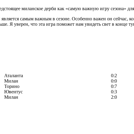
дстоящее миланское дерби как «самую важную игру сезона» для
является самым важным в сезоне. Особенно важен он сейчас, ког
ольше. Я уверен, что эта игра поможет нам увидеть свет в конце
Аталанта
0:2
Милан
0:0
Торино
0:7
Ювентус
0:3
Милан
2:0