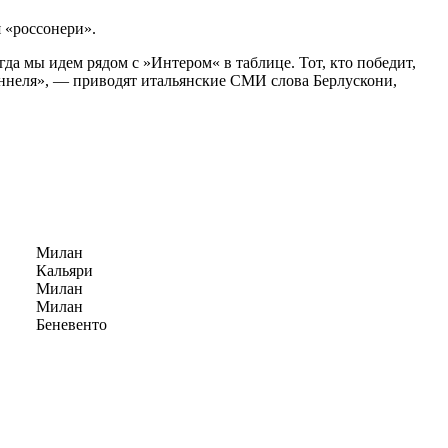
 «россонери».
да мы идем рядом с »Интером« в таблице. Тот, кто победит,
 туннеля», — приводят итальянские СМИ слова Берлускони,
Милан
Кальяри
Милан
Милан
Беневенто