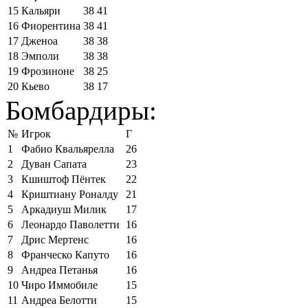
15
Кальяри
38
41
16
Фиорентина
38
41
17
Дженоа
38
38
18
Эмполи
38
38
19
Фрозиноне
38
25
20
Кьево
38
17
Бомбардиры:
№
Игрок
Г
1
Фабио Квальярелла
26
2
Дуван Сапата
23
3
Кшиштоф Пёнтек
22
4
Криштиану Роналду
21
5
Аркадиуш Милик
17
6
Леонардо Паволетти
16
7
Дрис Мертенс
16
8
Франческо Капуто
16
9
Андреа Петанья
16
10
Чиро Иммобиле
15
11
Андреа Белотти
15