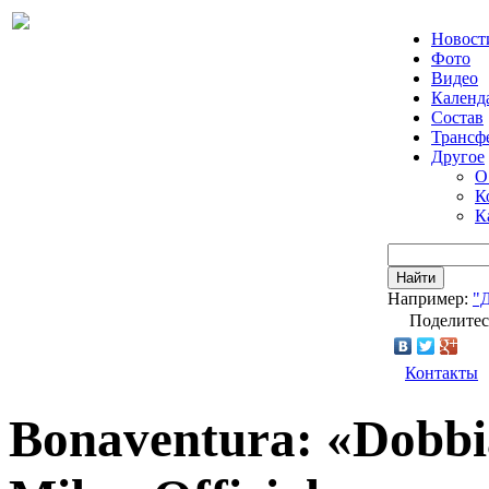
Новост
Фото
Видео
Календ
Состав
Трансф
Другое
О
К
К
Найти
Например:
"
Поделитес
Контакты
Bonaventura: «Dobbi