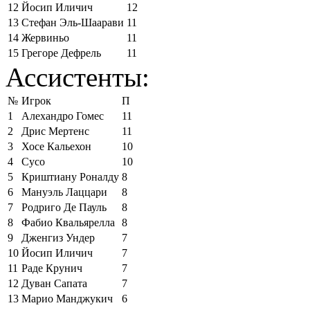
12
Йосип Иличич
12
13
Стефан Эль-Шаарави
11
14
Жервиньо
11
15
Грегоре Дефрель
11
Ассистенты:
№
Игрок
П
1
Алехандро Гомес
11
2
Дрис Мертенс
11
3
Хосе Кальехон
10
4
Сусо
10
5
Криштиану Роналду
8
6
Мануэль Лаццари
8
7
Родриго Де Пауль
8
8
Фабио Квальярелла
8
9
Дженгиз Ундер
7
10
Йосип Иличич
7
11
Раде Крунич
7
12
Дуван Сапата
7
13
Марио Манджукич
6