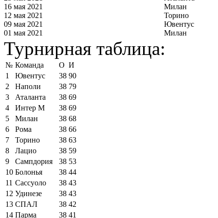
16 мая 2021
Милан
12 мая 2021
Торино
09 мая 2021
Ювентус
01 мая 2021
Милан
Турнирная таблица:
№
Команда
О
И
1
Ювентус
38
90
2
Наполи
38
79
3
Аталанта
38
69
4
Интер М
38
69
5
Милан
38
68
6
Рома
38
66
7
Торино
38
63
8
Лацио
38
59
9
Сампдория
38
53
10
Болонья
38
44
11
Сассуоло
38
43
12
Удинезе
38
43
13
СПАЛ
38
42
14
Парма
38
41