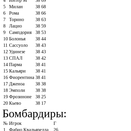
4
Интер М
38
69
5
Милан
38
68
6
Рома
38
66
7
Торино
38
63
8
Лацио
38
59
9
Сампдория
38
53
10
Болонья
38
44
11
Сассуоло
38
43
12
Удинезе
38
43
13
СПАЛ
38
42
14
Парма
38
41
15
Кальяри
38
41
16
Фиорентина
38
41
17
Дженоа
38
38
18
Эмполи
38
38
19
Фрозиноне
38
25
20
Кьево
38
17
Бомбардиры:
№
Игрок
Г
1
Фабио Квальярелла
26