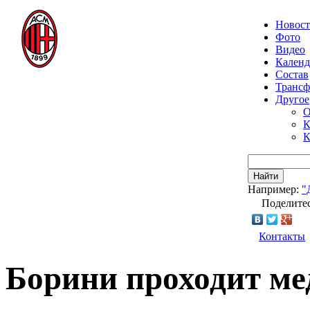
Новос
Фото
Видео
Календ
Состав
Транс
Другое
О
К
К
Найти
Например:
"
Поделитес
Контакты
Борини проходит ме