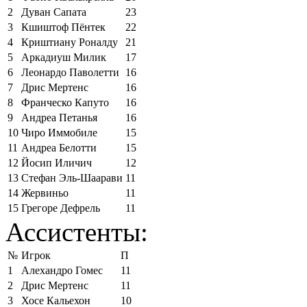
2
Дуван Сапата
23
3
Кшиштоф Пёнтек
22
4
Криштиану Роналду
21
5
Аркадиуш Милик
17
6
Леонардо Паволетти
16
7
Дрис Мертенс
16
8
Франческо Капуто
16
9
Андреа Петанья
16
10
Чиро Иммобиле
15
11
Андреа Белотти
15
12
Йосип Иличич
12
13
Стефан Эль-Шаарави
11
14
Жервиньо
11
15
Грегоре Дефрель
11
Ассистенты:
№
Игрок
П
1
Алехандро Гомес
11
2
Дрис Мертенс
11
3
Хосе Кальехон
10