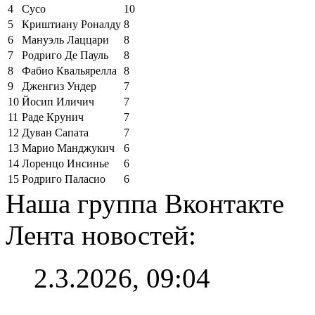
4
Сусо
10
5
Криштиану Роналду
8
6
Мануэль Лаццари
8
7
Родриго Де Пауль
8
8
Фабио Квальярелла
8
9
Дженгиз Ундер
7
10
Йосип Иличич
7
11
Раде Крунич
7
12
Дуван Сапата
7
13
Марио Манджукич
6
14
Лоренцо Инсинье
6
15
Родриго Паласио
6
Наша группа Вконтакте
Лента новостей:
2.3.2026, 09:04