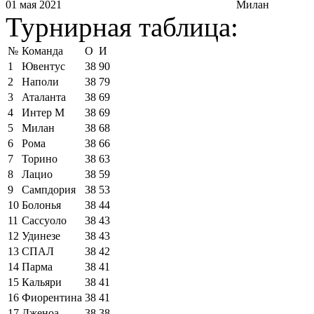
01 мая 2021
Милан
Турнирная таблица:
№
Команда
О
И
1
Ювентус
38
90
2
Наполи
38
79
3
Аталанта
38
69
4
Интер М
38
69
5
Милан
38
68
6
Рома
38
66
7
Торино
38
63
8
Лацио
38
59
9
Сампдория
38
53
10
Болонья
38
44
11
Сассуоло
38
43
12
Удинезе
38
43
13
СПАЛ
38
42
14
Парма
38
41
15
Кальяри
38
41
16
Фиорентина
38
41
17
Дженоа
38
38