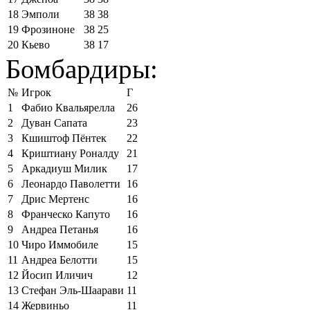
18
Эмполи
38
38
19
Фрозиноне
38
25
20
Кьево
38
17
Бомбардиры:
№
Игрок
Г
1
Фабио Квальярелла
26
2
Дуван Сапата
23
3
Кшиштоф Пёнтек
22
4
Криштиану Роналду
21
5
Аркадиуш Милик
17
6
Леонардо Паволетти
16
7
Дрис Мертенс
16
8
Франческо Капуто
16
9
Андреа Петанья
16
10
Чиро Иммобиле
15
11
Андреа Белотти
15
12
Йосип Иличич
12
13
Стефан Эль-Шаарави
11
14
Жервиньо
11