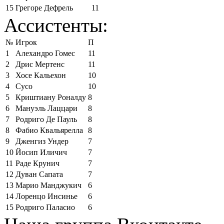
15
Грегоре Дефрель
11
Ассистенты:
№
Игрок
П
1
Алехандро Гомес
11
2
Дрис Мертенс
11
3
Хосе Кальехон
10
4
Сусо
10
5
Криштиану Роналду
8
6
Мануэль Лаццари
8
7
Родриго Де Пауль
8
8
Фабио Квальярелла
8
9
Дженгиз Ундер
7
10
Йосип Иличич
7
11
Раде Крунич
7
12
Дуван Сапата
7
13
Марио Манджукич
6
14
Лоренцо Инсинье
6
15
Родриго Паласио
6