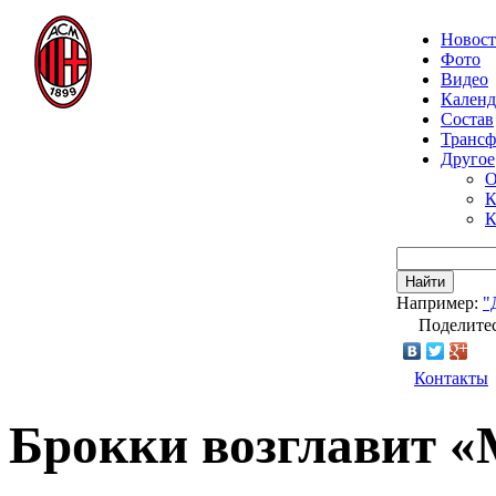
Новос
Фото
Видео
Календ
Состав
Транс
Другое
О
К
К
Найти
Например:
"
Поделитес
Контакты
Брокки возглавит «