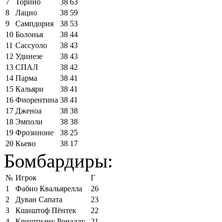
7
Торино
38
63
8
Лацио
38
59
9
Сампдория
38
53
10
Болонья
38
44
11
Сассуоло
38
43
12
Удинезе
38
43
13
СПАЛ
38
42
14
Парма
38
41
15
Кальяри
38
41
16
Фиорентина
38
41
17
Дженоа
38
38
18
Эмполи
38
38
19
Фрозиноне
38
25
20
Кьево
38
17
Бомбардиры:
№
Игрок
Г
1
Фабио Квальярелла
26
2
Дуван Сапата
23
3
Кшиштоф Пёнтек
22
4
Криштиану Роналду
21