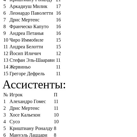
5
Аркадиуш Милик
17
6
Леонардо Паволетти
16
7
Дрис Мертенс
16
8
Франческо Капуто
16
9
Андреа Петанья
16
10
Чиро Иммобиле
15
11
Андреа Белотти
15
12
Йосип Иличич
12
13
Стефан Эль-Шаарави
11
14
Жервиньо
11
15
Грегоре Дефрель
11
Ассистенты:
№
Игрок
П
1
Алехандро Гомес
11
2
Дрис Мертенс
11
3
Хосе Кальехон
10
4
Сусо
10
5
Криштиану Роналду
8
6
Мануэль Лаццари
8