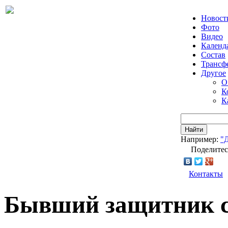
Новост
Фото
Видео
Календ
Состав
Трансф
Другое
О
К
К
Найти
Например:
"
Поделитес
Контакты
Бывший защитник с