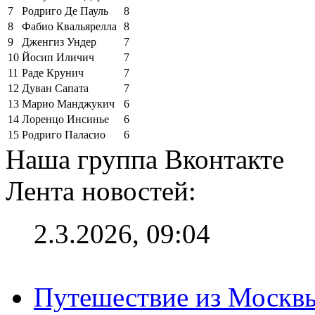
7
Родриго Де Пауль
8
8
Фабио Квальярелла
8
9
Дженгиз Ундер
7
10
Йосип Иличич
7
11
Раде Крунич
7
12
Дуван Сапата
7
13
Марио Манджукич
6
14
Лоренцо Инсинье
6
15
Родриго Паласио
6
Наша группа Вконтакте
Лента новостей:
2.3.2026, 09:04
Путешествие из Москвы