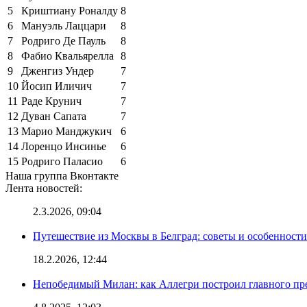
5
Криштиану Роналду
8
6
Мануэль Лаццари
8
7
Родриго Де Пауль
8
8
Фабио Квальярелла
8
9
Дженгиз Ундер
7
10
Йосип Иличич
7
11
Раде Крунич
7
12
Дуван Сапата
7
13
Марио Манджукич
6
14
Лоренцо Инсинье
6
15
Родриго Паласио
6
Наша группа Вконтакте
Лента новостей:
2.3.2026, 09:04
Путешествие из Москвы в Белград: советы и особенност
18.2.2026, 12:44
Непобедимый Милан: как Аллегри построил главного пр