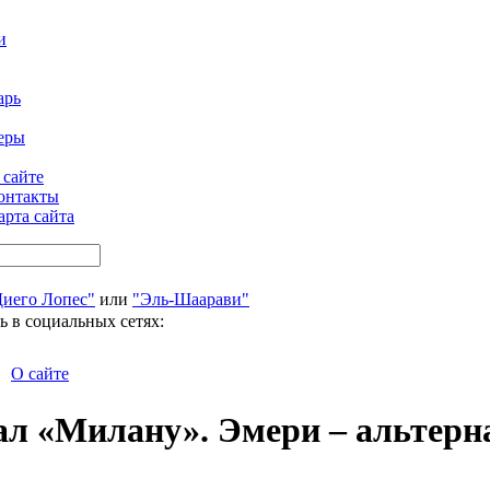
и
арь
еры
 сайте
онтакты
арта сайта
Диего Лопес"
или
"Эль-Шаарави"
ь в социальных сетях:
О сайте
ал «Милану». Эмери – альтер