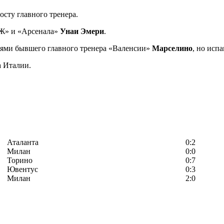
осту главного тренера.
СЖ» и «Арсенала»
Унаи Эмери
.
лями бывшего главного тренера «Валенсии»
Марселино
, но исп
а Италии.
Аталанта
0:2
Милан
0:0
Торино
0:7
Ювентус
0:3
Милан
2:0