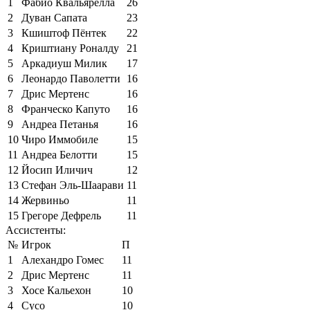
1
Фабио Квальярелла
26
2
Дуван Сапата
23
3
Кшиштоф Пёнтек
22
4
Криштиану Роналду
21
5
Аркадиуш Милик
17
6
Леонардо Паволетти
16
7
Дрис Мертенс
16
8
Франческо Капуто
16
9
Андреа Петанья
16
10
Чиро Иммобиле
15
11
Андреа Белотти
15
12
Йосип Иличич
12
13
Стефан Эль-Шаарави
11
14
Жервиньо
11
15
Грегоре Дефрель
11
Ассистенты:
№
Игрок
П
1
Алехандро Гомес
11
2
Дрис Мертенс
11
3
Хосе Кальехон
10
4
Сусо
10