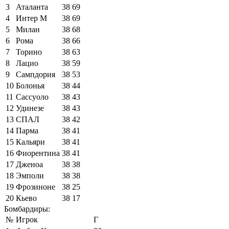
3
Аталанта
38
69
4
Интер М
38
69
5
Милан
38
68
6
Рома
38
66
7
Торино
38
63
8
Лацио
38
59
9
Сампдория
38
53
10
Болонья
38
44
11
Сассуоло
38
43
12
Удинезе
38
43
13
СПАЛ
38
42
14
Парма
38
41
15
Кальяри
38
41
16
Фиорентина
38
41
17
Дженоа
38
38
18
Эмполи
38
38
19
Фрозиноне
38
25
20
Кьево
38
17
Бомбардиры:
№
Игрок
Г