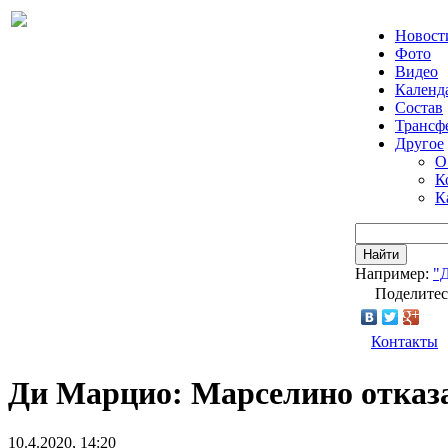
Новост
Фото
Видео
Календ
Состав
Трансф
Другое
О
К
К
Найти
Например:
"
Поделитес
Контакты
Ди Марцио: Марселино отказ
10.4.2020, 14:20