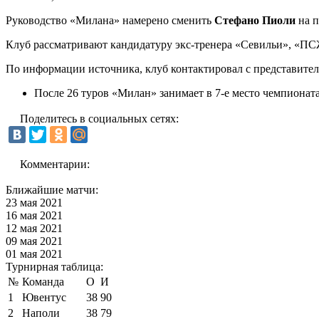
Руководство «Милана» намерено сменить
Стефано Пиоли
на п
Клуб рассматривают кандидатуру экс-тренера «Севильи», «П
По информации источника, клуб контактировал с представите
После 26 туров «Милан» занимает в 7-е место чемпионат
Поделитесь в социальных сетях:
Комментарии:
Ближайшие матчи:
23 мая 2021
16 мая 2021
12 мая 2021
09 мая 2021
01 мая 2021
Турнирная таблица:
№
Команда
О
И
1
Ювентус
38
90
2
Наполи
38
79