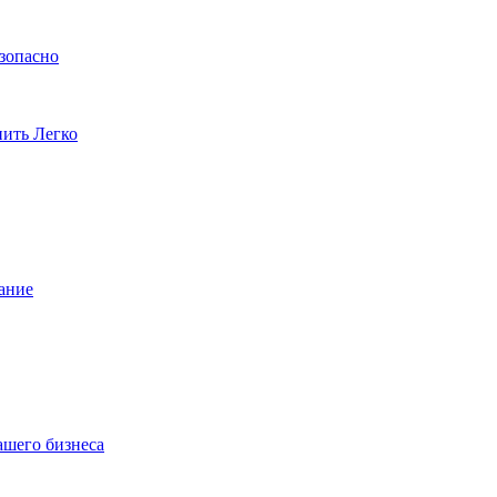
езопасно
пить Легко
ание
ашего бизнеса