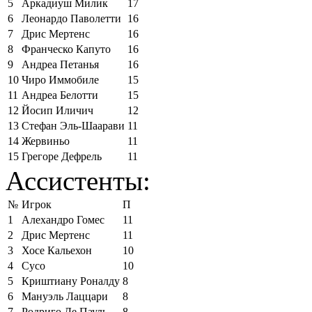
5
Аркадиуш Милик
17
6
Леонардо Паволетти
16
7
Дрис Мертенс
16
8
Франческо Капуто
16
9
Андреа Петанья
16
10
Чиро Иммобиле
15
11
Андреа Белотти
15
12
Йосип Иличич
12
13
Стефан Эль-Шаарави
11
14
Жервиньо
11
15
Грегоре Дефрель
11
Ассистенты:
№
Игрок
П
1
Алехандро Гомес
11
2
Дрис Мертенс
11
3
Хосе Кальехон
10
4
Сусо
10
5
Криштиану Роналду
8
6
Мануэль Лаццари
8
7
Родриго Де Пауль
8