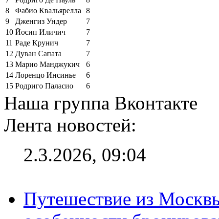
8
Фабио Квальярелла
8
9
Дженгиз Ундер
7
10
Йосип Иличич
7
11
Раде Крунич
7
12
Дуван Сапата
7
13
Марио Манджукич
6
14
Лоренцо Инсинье
6
15
Родриго Паласио
6
Наша группа Вконтакте
Лента новостей:
2.3.2026, 09:04
Путешествие из Москвы