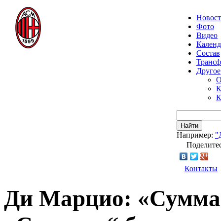
Новос
Фото
Видео
Календ
Состав
Транс
Другое
О
К
К
Найти
Например:
"
Поделитес
Контакты
Ди Марцио: «Сумма 