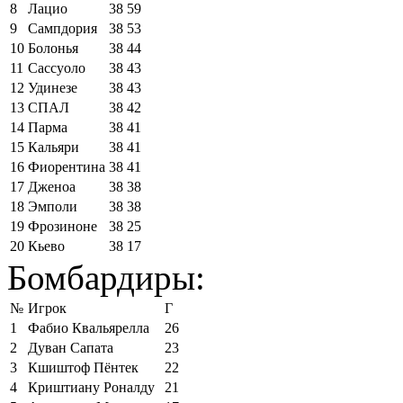
8
Лацио
38
59
9
Сампдория
38
53
10
Болонья
38
44
11
Сассуоло
38
43
12
Удинезе
38
43
13
СПАЛ
38
42
14
Парма
38
41
15
Кальяри
38
41
16
Фиорентина
38
41
17
Дженоа
38
38
18
Эмполи
38
38
19
Фрозиноне
38
25
20
Кьево
38
17
Бомбардиры:
№
Игрок
Г
1
Фабио Квальярелла
26
2
Дуван Сапата
23
3
Кшиштоф Пёнтек
22
4
Криштиану Роналду
21