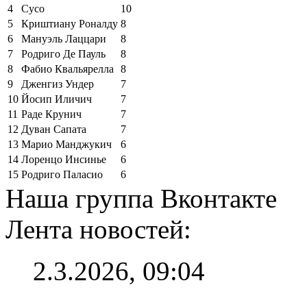
4
Сусо
10
5
Криштиану Роналду
8
6
Мануэль Лаццари
8
7
Родриго Де Пауль
8
8
Фабио Квальярелла
8
9
Дженгиз Ундер
7
10
Йосип Иличич
7
11
Раде Крунич
7
12
Дуван Сапата
7
13
Марио Манджукич
6
14
Лоренцо Инсинье
6
15
Родриго Паласио
6
Наша группа Вконтакте
Лента новостей:
2.3.2026, 09:04