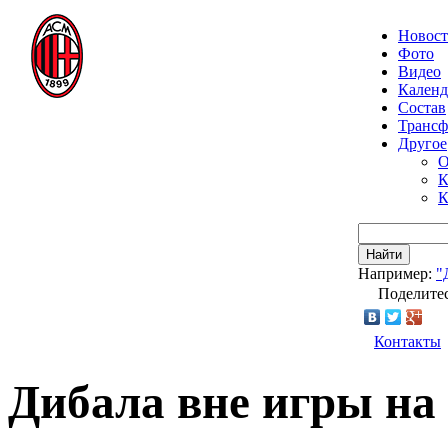
Новос
Фото
Видео
Календ
Состав
Транс
Другое
О
К
К
Найти
Например:
"
Поделитес
Контакты
Дибала вне игры на 