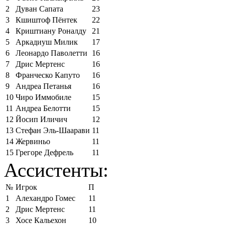
2
Дуван Сапата
23
3
Кшиштоф Пёнтек
22
4
Криштиану Роналду
21
5
Аркадиуш Милик
17
6
Леонардо Паволетти
16
7
Дрис Мертенс
16
8
Франческо Капуто
16
9
Андреа Петанья
16
10
Чиро Иммобиле
15
11
Андреа Белотти
15
12
Йосип Иличич
12
13
Стефан Эль-Шаарави
11
14
Жервиньо
11
15
Грегоре Дефрель
11
Ассистенты:
№
Игрок
П
1
Алехандро Гомес
11
2
Дрис Мертенс
11
3
Хосе Кальехон
10