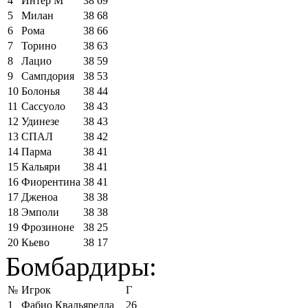
4
Интер М
38
69
5
Милан
38
68
6
Рома
38
66
7
Торино
38
63
8
Лацио
38
59
9
Сампдория
38
53
10
Болонья
38
44
11
Сассуоло
38
43
12
Удинезе
38
43
13
СПАЛ
38
42
14
Парма
38
41
15
Кальяри
38
41
16
Фиорентина
38
41
17
Дженоа
38
38
18
Эмполи
38
38
19
Фрозиноне
38
25
20
Кьево
38
17
Бомбардиры:
№
Игрок
Г
1
Фабио Квальярелла
26