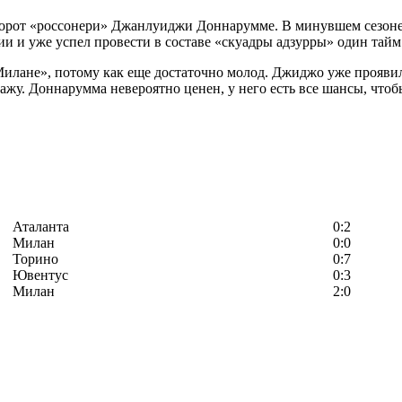
ворот «россонери» Джанлуиджи Доннарумме. В минувшем сезоне 
ии и уже успел провести в составе «скуадры адзурры» один тайм
илане», потому как еще достаточно молод. Джиджо уже проявил 
жу. Доннарумма невероятно ценен, у него есть все шансы, чтобы
Аталанта
0:2
Милан
0:0
Торино
0:7
Ювентус
0:3
Милан
2:0