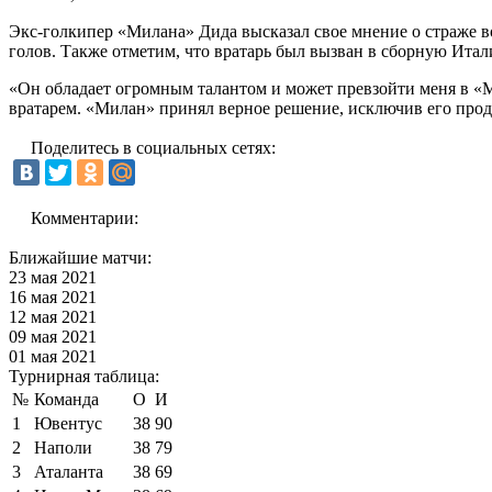
Экс-голкипер «Милана» Дида высказал свое мнение о страже 
голов. Также отметим, что вратарь был вызван в сборную Итал
«Он обладает огромным талантом и может превзойти меня в «М
вратарем. «Милан» принял верное решение, исключив его прода
Поделитесь в социальных сетях:
Комментарии:
Ближайшие матчи:
23 мая 2021
16 мая 2021
12 мая 2021
09 мая 2021
01 мая 2021
Турнирная таблица:
№
Команда
О
И
1
Ювентус
38
90
2
Наполи
38
79
3
Аталанта
38
69