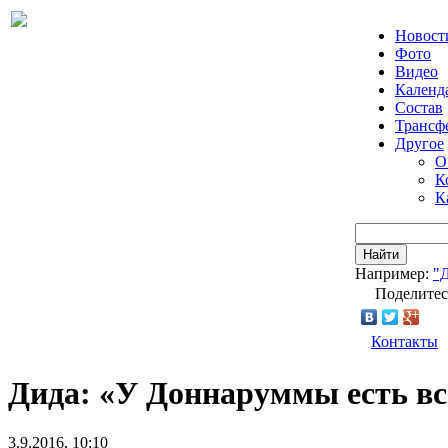
Новост
Фото
Видео
Календ
Состав
Трансф
Другое
О
К
К
Найти
Например:
"
Поделитес
Контакты
Дида: «У Доннаруммы есть вс
3.9.2016, 10:10