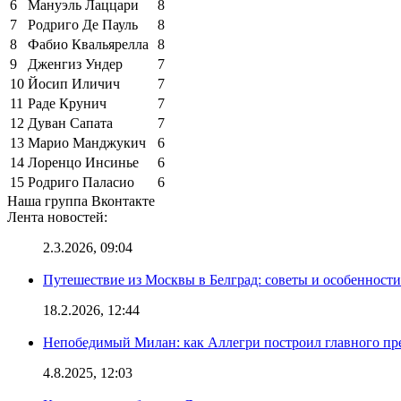
6
Мануэль Лаццари
8
7
Родриго Де Пауль
8
8
Фабио Квальярелла
8
9
Дженгиз Ундер
7
10
Йосип Иличич
7
11
Раде Крунич
7
12
Дуван Сапата
7
13
Марио Манджукич
6
14
Лоренцо Инсинье
6
15
Родриго Паласио
6
Наша группа Вконтакте
Лента новостей:
2.3.2026, 09:04
Путешествие из Москвы в Белград: советы и особенност
18.2.2026, 12:44
Непобедимый Милан: как Аллегри построил главного пр
4.8.2025, 12:03