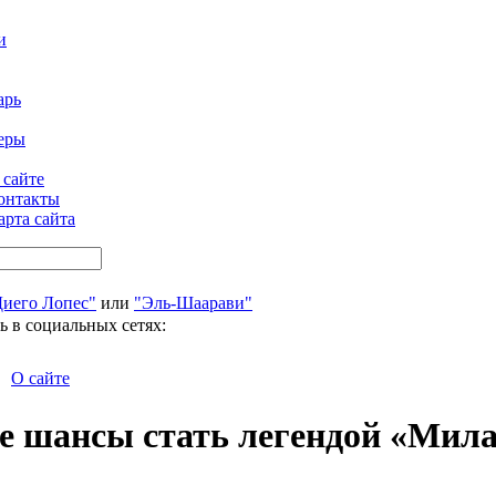
и
арь
еры
 сайте
онтакты
арта сайта
Диего Лопес"
или
"Эль-Шаарави"
ь в социальных сетях:
О сайте
е шансы стать легендой «Мил