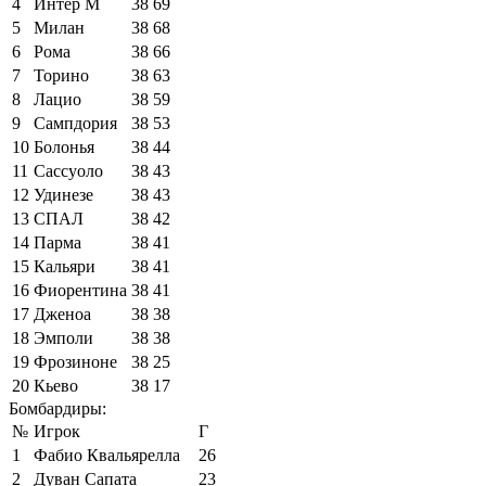
4
Интер М
38
69
5
Милан
38
68
6
Рома
38
66
7
Торино
38
63
8
Лацио
38
59
9
Сампдория
38
53
10
Болонья
38
44
11
Сассуоло
38
43
12
Удинезе
38
43
13
СПАЛ
38
42
14
Парма
38
41
15
Кальяри
38
41
16
Фиорентина
38
41
17
Дженоа
38
38
18
Эмполи
38
38
19
Фрозиноне
38
25
20
Кьево
38
17
Бомбардиры:
№
Игрок
Г
1
Фабио Квальярелла
26
2
Дуван Сапата
23