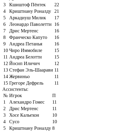
3
Кшиштоф Пёнтек
22
4
Криштиану Роналду
21
5
Аркадиуш Милик
17
6
Леонардо Паволетти
16
7
Дрис Мертенс
16
8
Франческо Капуто
16
9
Андреа Петанья
16
10
Чиро Иммобиле
15
11
Андреа Белотти
15
12
Йосип Иличич
12
13
Стефан Эль-Шаарави
11
14
Жервиньо
11
15
Грегоре Дефрель
11
Ассистенты:
№
Игрок
П
1
Алехандро Гомес
11
2
Дрис Мертенс
11
3
Хосе Кальехон
10
4
Сусо
10
5
Криштиану Роналду
8