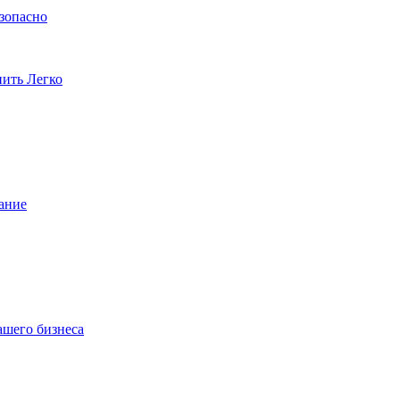
езопасно
пить Легко
ание
ашего бизнеса