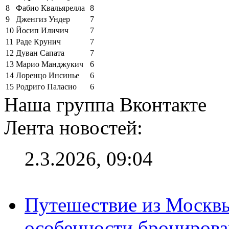
8
Фабио Квальярелла
8
9
Дженгиз Ундер
7
10
Йосип Иличич
7
11
Раде Крунич
7
12
Дуван Сапата
7
13
Марио Манджукич
6
14
Лоренцо Инсинье
6
15
Родриго Паласио
6
Наша группа Вконтакте
Лента новостей:
2.3.2026, 09:04
Путешествие из Москвы
особенности брониров