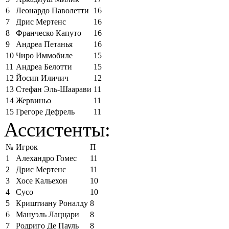
6
Леонардо Паволетти
16
7
Дрис Мертенс
16
8
Франческо Капуто
16
9
Андреа Петанья
16
10
Чиро Иммобиле
15
11
Андреа Белотти
15
12
Йосип Иличич
12
13
Стефан Эль-Шаарави
11
14
Жервиньо
11
15
Грегоре Дефрель
11
Ассистенты:
№
Игрок
П
1
Алехандро Гомес
11
2
Дрис Мертенс
11
3
Хосе Кальехон
10
4
Сусо
10
5
Криштиану Роналду
8
6
Мануэль Лаццари
8
7
Родриго Де Пауль
8