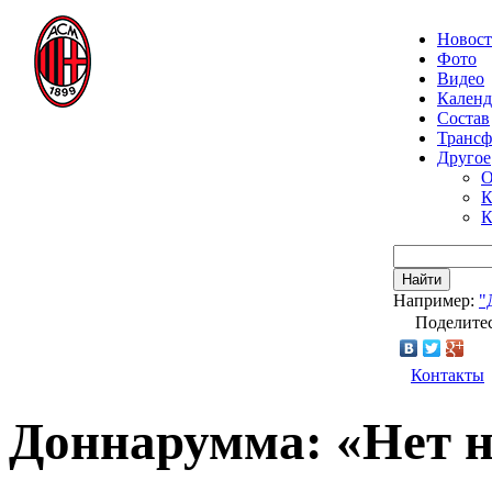
Новос
Фото
Видео
Календ
Состав
Транс
Другое
О
К
К
Найти
Например:
"
Поделитес
Контакты
Доннарумма: «Нет н