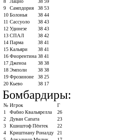
8
Лацио
38
59
9
Сампдория
38
53
10
Болонья
38
44
11
Сассуоло
38
43
12
Удинезе
38
43
13
СПАЛ
38
42
14
Парма
38
41
15
Кальяри
38
41
16
Фиорентина
38
41
17
Дженоа
38
38
18
Эмполи
38
38
19
Фрозиноне
38
25
20
Кьево
38
17
Бомбардиры:
№
Игрок
Г
1
Фабио Квальярелла
26
2
Дуван Сапата
23
3
Кшиштоф Пёнтек
22
4
Криштиану Роналду
21
5
Аркадиуш Милик
17