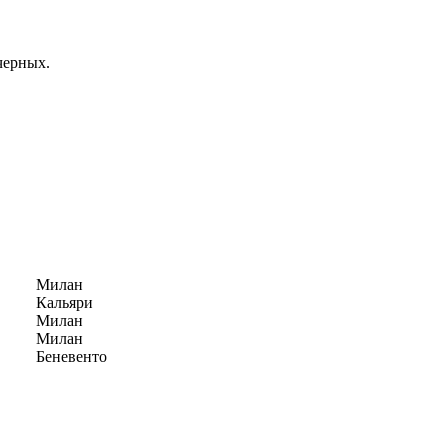
черных.
Милан
Кальяри
Милан
Милан
Беневенто