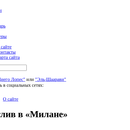
и
арь
еры
 сайте
онтакты
арта сайта
Диего Лопес"
или
"Эль-Шаарави"
ь в социальных сетях:
О сайте
тлив в «Милане»