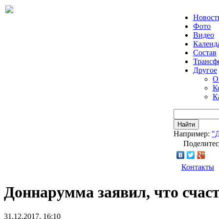
Новост
Фото
Видео
Календ
Состав
Трансф
Другое
О
К
К
Найти
Например:
"
Поделитес
Контакты
Доннарумма заявил, что счас
31.12.2017, 16:10