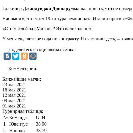
Голкипер
Джанлуиджи Доннарумма
дал понять, что не намер
Напомним, что матч 19-го тура чемпионата Италии против «Фио
«Сто матчей за «Милан»? Это великолепно!
У меня еще четыре года по контракту. Я счастлив здесь, – заяв
Поделитесь в социальных сетях:
Комментарии:
Ближайшие матчи:
23 мая 2021
16 мая 2021
12 мая 2021
09 мая 2021
01 мая 2021
Турнирная таблица:
№
Команда
О
И
1
Ювентус
38
90
2
Наполи
38
79