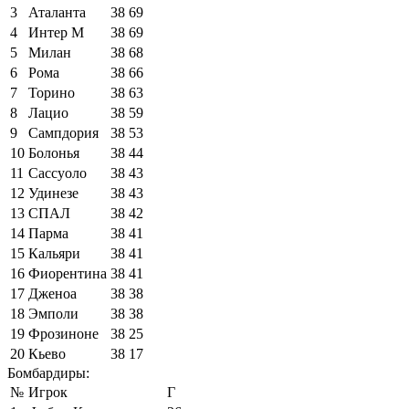
3
Аталанта
38
69
4
Интер М
38
69
5
Милан
38
68
6
Рома
38
66
7
Торино
38
63
8
Лацио
38
59
9
Сампдория
38
53
10
Болонья
38
44
11
Сассуоло
38
43
12
Удинезе
38
43
13
СПАЛ
38
42
14
Парма
38
41
15
Кальяри
38
41
16
Фиорентина
38
41
17
Дженоа
38
38
18
Эмполи
38
38
19
Фрозиноне
38
25
20
Кьево
38
17
Бомбардиры:
№
Игрок
Г