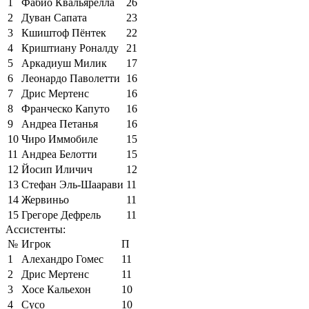
1
Фабио Квальярелла
26
2
Дуван Сапата
23
3
Кшиштоф Пёнтек
22
4
Криштиану Роналду
21
5
Аркадиуш Милик
17
6
Леонардо Паволетти
16
7
Дрис Мертенс
16
8
Франческо Капуто
16
9
Андреа Петанья
16
10
Чиро Иммобиле
15
11
Андреа Белотти
15
12
Йосип Иличич
12
13
Стефан Эль-Шаарави
11
14
Жервиньо
11
15
Грегоре Дефрель
11
Ассистенты:
№
Игрок
П
1
Алехандро Гомес
11
2
Дрис Мертенс
11
3
Хосе Кальехон
10
4
Сусо
10