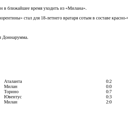
ен в ближайшее время уходить из «Милана».
рентины» стал для 18-летнего вратаря сотым в составе красно-
ил Доннарумма.
Аталанта
0:2
Милан
0:0
Торино
0:7
Ювентус
0:3
Милан
2:0