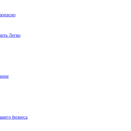
езопасно
пить Легко
ание
ашего бизнеса