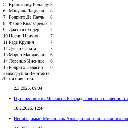
5
Криштиану Роналду
8
6
Мануэль Лаццари
8
7
Родриго Де Пауль
8
8
Фабио Квальярелла
8
9
Дженгиз Ундер
7
10
Йосип Иличич
7
11
Раде Крунич
7
12
Дуван Сапата
7
13
Марио Манджукич
6
14
Лоренцо Инсинье
6
15
Родриго Паласио
6
Наша группа Вконтакте
Лента новостей:
2.3.2026, 09:04
Путешествие из Москвы в Белград: советы и особенност
18.2.2026, 12:44
Непобедимый Милан: как Аллегри построил главного пр