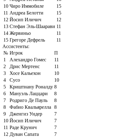
10
Чиро Иммобиле
15
11
Андреа Белотти
15
12
Йосип Иличич
12
13
Стефан Эль-Шаарави
11
14
Жервиньо
11
15
Грегоре Дефрель
11
Ассистенты:
№
Игрок
П
1
Алехандро Гомес
11
2
Дрис Мертенс
11
3
Хосе Кальехон
10
4
Сусо
10
5
Криштиану Роналду
8
6
Мануэль Лаццари
8
7
Родриго Де Пауль
8
8
Фабио Квальярелла
8
9
Дженгиз Ундер
7
10
Йосип Иличич
7
11
Раде Крунич
7
12
Дуван Сапата
7