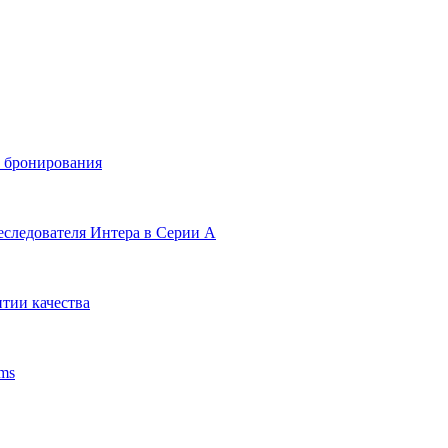
и бронирования
еследователя Интера в Серии А
тии качества
ms