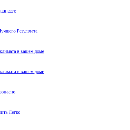
процессу
учшего Результата
климата в вашем доме
климата в вашем доме
езопасно
пить Легко