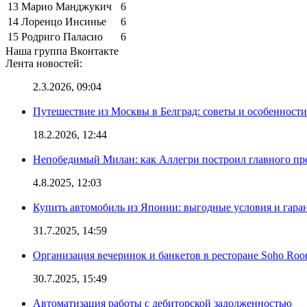
13
Марио Манджукич
6
14
Лоренцо Инсинье
6
15
Родриго Паласио
6
Наша группа Вконтакте
Лента новостей:
2.3.2026, 09:04
Путешествие из Москвы в Белград: советы и особенност
18.2.2026, 12:44
Непобедимый Милан: как Аллегри построил главного пр
4.8.2025, 12:03
Купить автомобиль из Японии: выгодные условия и гаран
31.7.2025, 14:59
Организация вечеринок и банкетов в ресторане Soho Roo
30.7.2025, 15:49
Автоматизация работы с дебиторской задолженностью