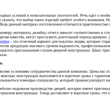
годных условий и нежелательных посетителей. Речь идет о необ
казать, что выбор таких изделий требует особого внимания. Н
Ведь данный материал изготовления отличается практичностью
азмеру, материалу, дизайну, отчего зависит соответственно и с
дартам качества, могут прослужить длительный период времени. 
лобня
– это отличный вариант для покупки людям, которые стар
нтом продукции высокого уровня надежности, профессионализмо
красить оригинальным стилем дверной конструкции. Шанс приобр
каза.
а.
 всеми условиями сотрудничества данной компании. Цены вас п
о монтажу конструкции выполняется в короткие сроки с гарантия
ользоваться помощью специалиста, который проконсультирует в
 наиболее надежном производстве дверей, которые имеют оригина
атериалом конструкции. Товар доставляют в короткие сроки, что