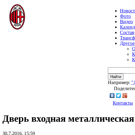
Новос
Фото
Видео
Календ
Состав
Транс
Другое
О
К
К
Найти
Например:
"
Поделитес
Контакты
Дверь входная металлическая
30.7.2016, 15:59