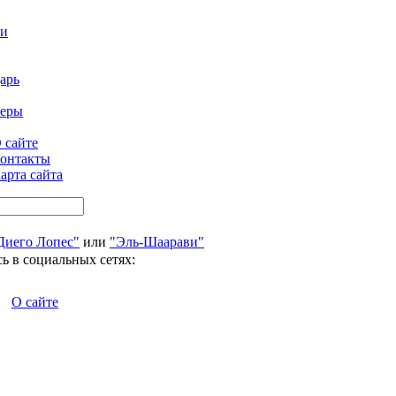
ти
арь
феры
 сайте
онтакты
арта сайта
Диего Лопес"
или
"Эль-Шаарави"
ь в социальных сетях:
О сайте