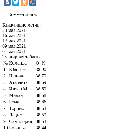
Комментарии:
Ближайшие матчи:
23 мая 2021
16 мая 2021
12 мая 2021
09 мая 2021
01 мая 2021
Турнирная таблица:
№
Команда
О
И
1
Ювентус
38
90
2
Наполи
38
79
3
Аталанта
38
69
4
Интер М
38
69
5
Милан
38
68
6
Рома
38
66
7
Торино
38
63
8
Лацио
38
59
9
Сампдория
38
53
10
Болонья
38
44