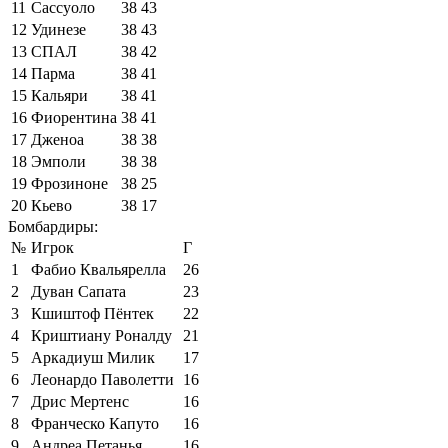
11
Сассуоло
38
43
12
Удинезе
38
43
13
СПАЛ
38
42
14
Парма
38
41
15
Кальяри
38
41
16
Фиорентина
38
41
17
Дженоа
38
38
18
Эмполи
38
38
19
Фрозиноне
38
25
20
Кьево
38
17
Бомбардиры:
№
Игрок
Г
1
Фабио Квальярелла
26
2
Дуван Сапата
23
3
Кшиштоф Пёнтек
22
4
Криштиану Роналду
21
5
Аркадиуш Милик
17
6
Леонардо Паволетти
16
7
Дрис Мертенс
16
8
Франческо Капуто
16
9
Андреа Петанья
16