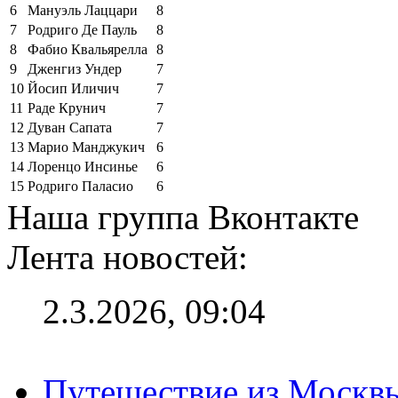
6
Мануэль Лаццари
8
7
Родриго Де Пауль
8
8
Фабио Квальярелла
8
9
Дженгиз Ундер
7
10
Йосип Иличич
7
11
Раде Крунич
7
12
Дуван Сапата
7
13
Марио Манджукич
6
14
Лоренцо Инсинье
6
15
Родриго Паласио
6
Наша группа Вконтакте
Лента новостей:
2.3.2026, 09:04
Путешествие из Москвы