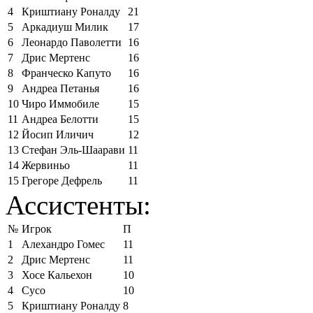
4
Криштиану Роналду
21
5
Аркадиуш Милик
17
6
Леонардо Паволетти
16
7
Дрис Мертенс
16
8
Франческо Капуто
16
9
Андреа Петанья
16
10
Чиро Иммобиле
15
11
Андреа Белотти
15
12
Йосип Иличич
12
13
Стефан Эль-Шаарави
11
14
Жервиньо
11
15
Грегоре Дефрель
11
Ассистенты:
№
Игрок
П
1
Алехандро Гомес
11
2
Дрис Мертенс
11
3
Хосе Кальехон
10
4
Сусо
10
5
Криштиану Роналду
8