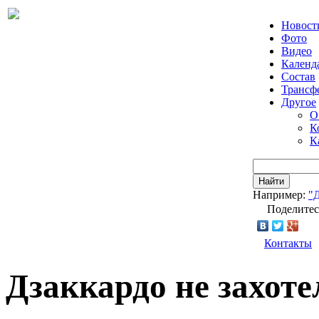
Новост
Фото
Видео
Календ
Состав
Трансф
Другое
О
К
К
Найти
Например:
"
Поделитес
Контакты
Дзаккардо не захот