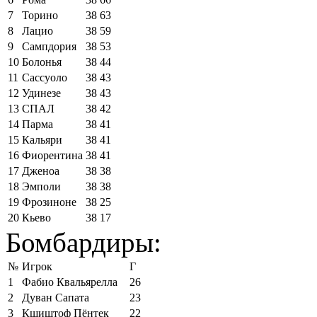
7
Торино
38
63
8
Лацио
38
59
9
Сампдория
38
53
10
Болонья
38
44
11
Сассуоло
38
43
12
Удинезе
38
43
13
СПАЛ
38
42
14
Парма
38
41
15
Кальяри
38
41
16
Фиорентина
38
41
17
Дженоа
38
38
18
Эмполи
38
38
19
Фрозиноне
38
25
20
Кьево
38
17
Бомбардиры:
№
Игрок
Г
1
Фабио Квальярелла
26
2
Дуван Сапата
23
3
Кшиштоф Пёнтек
22