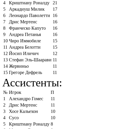
4
Криштиану Роналду
21
5
Аркадиуш Милик
17
6
Леонардо Паволетти
16
7
Дрис Мертенс
16
8
Франческо Капуто
16
9
Андреа Петанья
16
10
Чиро Иммобиле
15
11
Андреа Белотти
15
12
Йосип Иличич
12
13
Стефан Эль-Шаарави
11
14
Жервиньо
11
15
Грегоре Дефрель
11
Ассистенты:
№
Игрок
П
1
Алехандро Гомес
11
2
Дрис Мертенс
11
3
Хосе Кальехон
10
4
Сусо
10
5
Криштиану Роналду
8