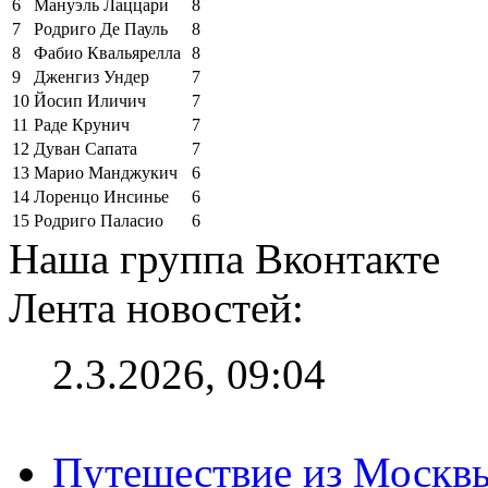
6
Мануэль Лаццари
8
7
Родриго Де Пауль
8
8
Фабио Квальярелла
8
9
Дженгиз Ундер
7
10
Йосип Иличич
7
11
Раде Крунич
7
12
Дуван Сапата
7
13
Марио Манджукич
6
14
Лоренцо Инсинье
6
15
Родриго Паласио
6
Наша группа Вконтакте
Лента новостей:
2.3.2026, 09:04
Путешествие из Москвы