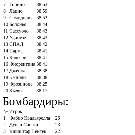
7
Торино
38
63
8
Лацио
38
59
9
Сампдория
38
53
10
Болонья
38
44
11
Сассуоло
38
43
12
Удинезе
38
43
13
СПАЛ
38
42
14
Парма
38
41
15
Кальяри
38
41
16
Фиорентина
38
41
17
Дженоа
38
38
18
Эмполи
38
38
19
Фрозиноне
38
25
20
Кьево
38
17
Бомбардиры:
№
Игрок
Г
1
Фабио Квальярелла
26
2
Дуван Сапата
23
3
Кшиштоф Пёнтек
22