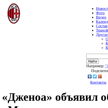
Новос
Фото
Видео
Календ
Состав
Транс
Другое
О
К
К
Найти
Например:
"
Поделитес
Контакты
«Дженоа» объявил об