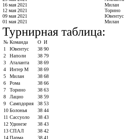
16 мая 2021
Милан
12 мая 2021
Торино
09 мая 2021
Ювентус
01 мая 2021
Милан
Турнирная таблица:
№
Команда
О
И
1
Ювентус
38
90
2
Наполи
38
79
3
Аталанта
38
69
4
Интер М
38
69
5
Милан
38
68
6
Рома
38
66
7
Торино
38
63
8
Лацио
38
59
9
Сампдория
38
53
10
Болонья
38
44
11
Сассуоло
38
43
12
Удинезе
38
43
13
СПАЛ
38
42
14
Парма
38
41