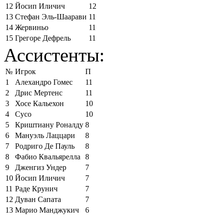
12
Йосип Иличич
12
13
Стефан Эль-Шаарави
11
14
Жервиньо
11
15
Грегоре Дефрель
11
Ассистенты:
№
Игрок
П
1
Алехандро Гомес
11
2
Дрис Мертенс
11
3
Хосе Кальехон
10
4
Сусо
10
5
Криштиану Роналду
8
6
Мануэль Лаццари
8
7
Родриго Де Пауль
8
8
Фабио Квальярелла
8
9
Дженгиз Ундер
7
10
Йосип Иличич
7
11
Раде Крунич
7
12
Дуван Сапата
7
13
Марио Манджукич
6