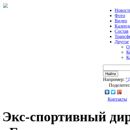
Новост
Фото
Видео
Календ
Состав
Трансф
Другое
О
К
К
Найти
Например:
"
Поделитес
Контакты
Экс-спортивный ди