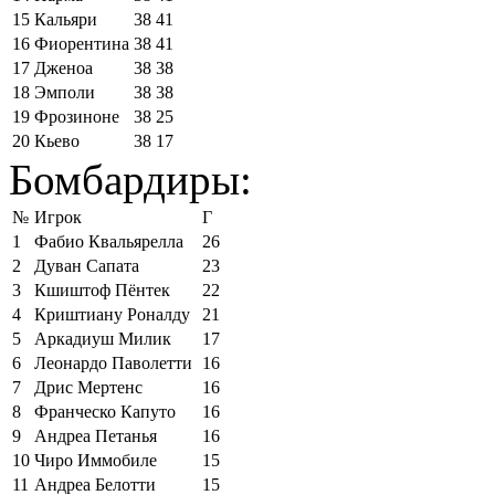
15
Кальяри
38
41
16
Фиорентина
38
41
17
Дженоа
38
38
18
Эмполи
38
38
19
Фрозиноне
38
25
20
Кьево
38
17
Бомбардиры:
№
Игрок
Г
1
Фабио Квальярелла
26
2
Дуван Сапата
23
3
Кшиштоф Пёнтек
22
4
Криштиану Роналду
21
5
Аркадиуш Милик
17
6
Леонардо Паволетти
16
7
Дрис Мертенс
16
8
Франческо Капуто
16
9
Андреа Петанья
16
10
Чиро Иммобиле
15
11
Андреа Белотти
15