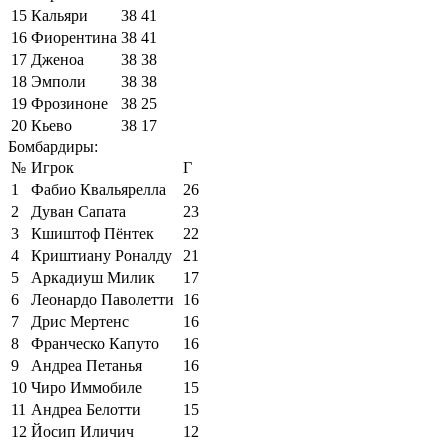
15
Кальяри
38
41
16
Фиорентина
38
41
17
Дженоа
38
38
18
Эмполи
38
38
19
Фрозиноне
38
25
20
Кьево
38
17
Бомбардиры:
№
Игрок
Г
1
Фабио Квальярелла
26
2
Дуван Сапата
23
3
Кшиштоф Пёнтек
22
4
Криштиану Роналду
21
5
Аркадиуш Милик
17
6
Леонардо Паволетти
16
7
Дрис Мертенс
16
8
Франческо Капуто
16
9
Андреа Петанья
16
10
Чиро Иммобиле
15
11
Андреа Белотти
15
12
Йосип Иличич
12