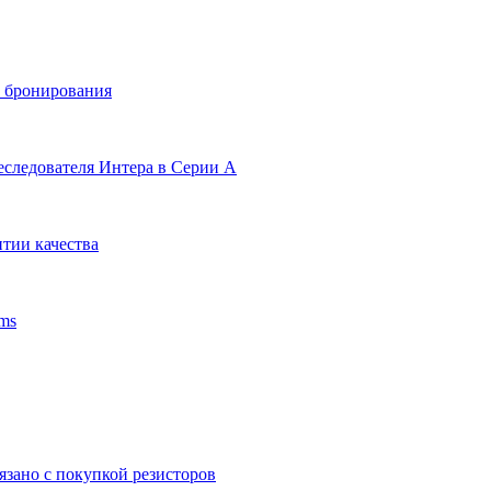
и бронирования
еследователя Интера в Серии А
тии качества
ms
язано с покупкой резисторов