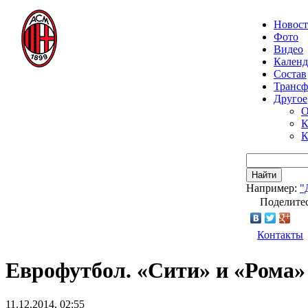
Новос
Фото
Видео
Календ
Состав
Транс
Другое
О
К
К
Найти
Например:
"
Поделитес
Контакты
Еврофутбол. «Сити» и «Рома
11.12.2014, 02:55