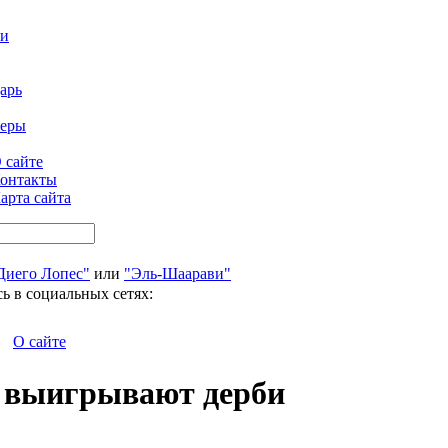
ти
арь
феры
 сайте
онтакты
арта сайта
Диего Лопес"
или
"Эль-Шаарави"
ь в социальных сетях:
О сайте
» выигрывают дерби