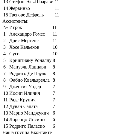
13
Стефан Эль-Шаарави
11
14
Жервиньо
11
15
Грегоре Дефрель
11
Ассистенты:
№
Игрок
П
1
Алехандро Гомес
11
2
Дрис Мертенс
11
3
Хосе Кальехон
10
4
Сусо
10
5
Криштиану Роналду
8
6
Мануэль Лаццари
8
7
Родриго Де Пауль
8
8
Фабио Квальярелла
8
9
Дженгиз Ундер
7
10
Йосип Иличич
7
11
Раде Крунич
7
12
Дуван Сапата
7
13
Марио Манджукич
6
14
Лоренцо Инсинье
6
15
Родриго Паласио
6
Наша группа Вконтакте