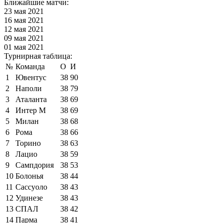
Ближайшие матчи:
23 мая 2021
16 мая 2021
12 мая 2021
09 мая 2021
01 мая 2021
Турнирная таблица:
№
Команда
О
И
1
Ювентус
38
90
2
Наполи
38
79
3
Аталанта
38
69
4
Интер М
38
69
5
Милан
38
68
6
Рома
38
66
7
Торино
38
63
8
Лацио
38
59
9
Сампдория
38
53
10
Болонья
38
44
11
Сассуоло
38
43
12
Удинезе
38
43
13
СПАЛ
38
42
14
Парма
38
41