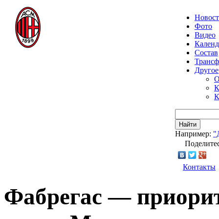
Новос
Фото
Видео
Календ
Состав
Транс
Другое
О
К
К
Найти
Например:
"
Поделитес
Контакты
Фабрегас — приори