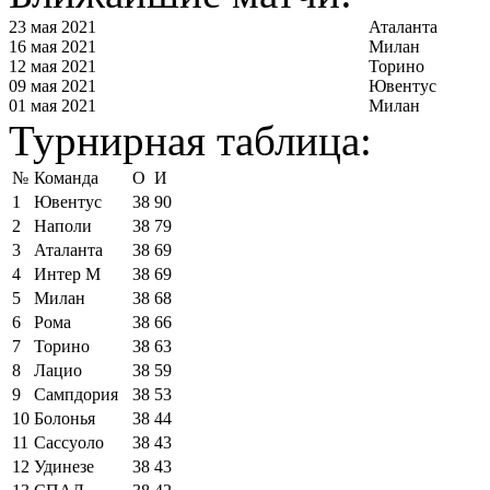
23 мая 2021
Аталанта
16 мая 2021
Милан
12 мая 2021
Торино
09 мая 2021
Ювентус
01 мая 2021
Милан
Турнирная таблица:
№
Команда
О
И
1
Ювентус
38
90
2
Наполи
38
79
3
Аталанта
38
69
4
Интер М
38
69
5
Милан
38
68
6
Рома
38
66
7
Торино
38
63
8
Лацио
38
59
9
Сампдория
38
53
10
Болонья
38
44
11
Сассуоло
38
43
12
Удинезе
38
43