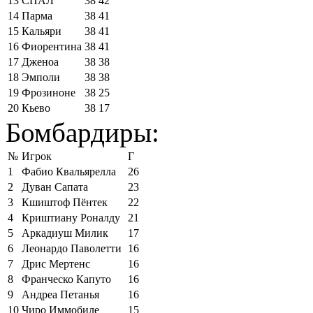
13
СПАЛ
38
42
14
Парма
38
41
15
Кальяри
38
41
16
Фиорентина
38
41
17
Дженоа
38
38
18
Эмполи
38
38
19
Фрозиноне
38
25
20
Кьево
38
17
Бомбардиры:
№
Игрок
Г
1
Фабио Квальярелла
26
2
Дуван Сапата
23
3
Кшиштоф Пёнтек
22
4
Криштиану Роналду
21
5
Аркадиуш Милик
17
6
Леонардо Паволетти
16
7
Дрис Мертенс
16
8
Франческо Капуто
16
9
Андреа Петанья
16
10
Чиро Иммобиле
15