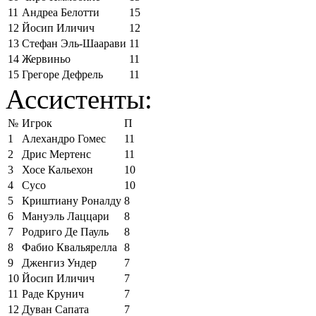
11
Андреа Белотти
15
12
Йосип Иличич
12
13
Стефан Эль-Шаарави
11
14
Жервиньо
11
15
Грегоре Дефрель
11
Ассистенты:
№
Игрок
П
1
Алехандро Гомес
11
2
Дрис Мертенс
11
3
Хосе Кальехон
10
4
Сусо
10
5
Криштиану Роналду
8
6
Мануэль Лаццари
8
7
Родриго Де Пауль
8
8
Фабио Квальярелла
8
9
Дженгиз Ундер
7
10
Йосип Иличич
7
11
Раде Крунич
7
12
Дуван Сапата
7