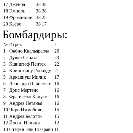
17
Дженоа
38
38
18
Эмполи
38
38
19
Фрозиноне
38
25
20
Кьево
38
17
Бомбардиры:
№
Игрок
Г
1
Фабио Квальярелла
26
2
Дуван Сапата
23
3
Кшиштоф Пёнтек
22
4
Криштиану Роналду
21
5
Аркадиуш Милик
17
6
Леонардо Паволетти
16
7
Дрис Мертенс
16
8
Франческо Капуто
16
9
Андреа Петанья
16
10
Чиро Иммобиле
15
11
Андреа Белотти
15
12
Йосип Иличич
12
13
Стефан Эль-Шаарави
11