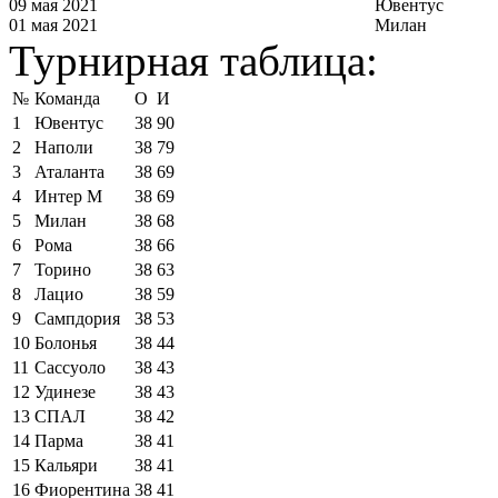
09 мая 2021
Ювентус
01 мая 2021
Милан
Турнирная таблица:
№
Команда
О
И
1
Ювентус
38
90
2
Наполи
38
79
3
Аталанта
38
69
4
Интер М
38
69
5
Милан
38
68
6
Рома
38
66
7
Торино
38
63
8
Лацио
38
59
9
Сампдория
38
53
10
Болонья
38
44
11
Сассуоло
38
43
12
Удинезе
38
43
13
СПАЛ
38
42
14
Парма
38
41
15
Кальяри
38
41
16
Фиорентина
38
41