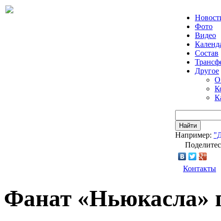
Новост
Фото
Видео
Календ
Состав
Трансф
Другое
О
К
К
Найти
Например:
"
Поделитес
Контакты
Фанат «Ньюкасла» 