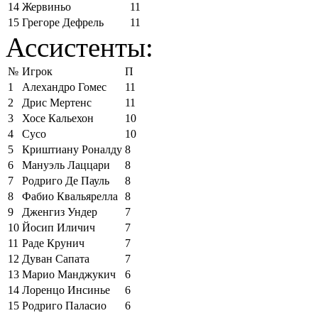
14
Жервиньо
11
15
Грегоре Дефрель
11
Ассистенты:
№
Игрок
П
1
Алехандро Гомес
11
2
Дрис Мертенс
11
3
Хосе Кальехон
10
4
Сусо
10
5
Криштиану Роналду
8
6
Мануэль Лаццари
8
7
Родриго Де Пауль
8
8
Фабио Квальярелла
8
9
Дженгиз Ундер
7
10
Йосип Иличич
7
11
Раде Крунич
7
12
Дуван Сапата
7
13
Марио Манджукич
6
14
Лоренцо Инсинье
6
15
Родриго Паласио
6