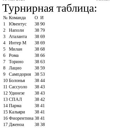
Турнирная таблица:
№
Команда
О
И
1
Ювентус
38
90
2
Наполи
38
79
3
Аталанта
38
69
4
Интер М
38
69
5
Милан
38
68
6
Рома
38
66
7
Торино
38
63
8
Лацио
38
59
9
Сампдория
38
53
10
Болонья
38
44
11
Сассуоло
38
43
12
Удинезе
38
43
13
СПАЛ
38
42
14
Парма
38
41
15
Кальяри
38
41
16
Фиорентина
38
41
17
Дженоа
38
38