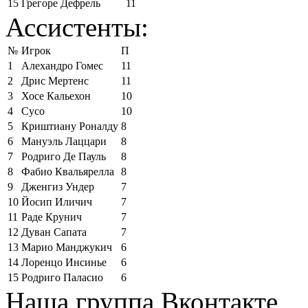
15
Грегоре Дефрель
11
Ассистенты:
№
Игрок
П
1
Алехандро Гомес
11
2
Дрис Мертенс
11
3
Хосе Кальехон
10
4
Сусо
10
5
Криштиану Роналду
8
6
Мануэль Лаццари
8
7
Родриго Де Пауль
8
8
Фабио Квальярелла
8
9
Дженгиз Ундер
7
10
Йосип Иличич
7
11
Раде Крунич
7
12
Дуван Сапата
7
13
Марио Манджукич
6
14
Лоренцо Инсинье
6
15
Родриго Паласио
6
Наша группа Вконтакте