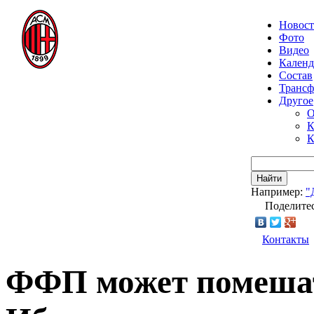
Новос
Фото
Видео
Календ
Состав
Транс
Другое
О
К
К
Найти
Например:
"
Поделитес
Контакты
ФФП может помешат