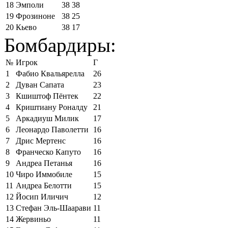
18
Эмполи
38
38
19
Фрозиноне
38
25
20
Кьево
38
17
Бомбардиры:
№
Игрок
Г
1
Фабио Квальярелла
26
2
Дуван Сапата
23
3
Кшиштоф Пёнтек
22
4
Криштиану Роналду
21
5
Аркадиуш Милик
17
6
Леонардо Паволетти
16
7
Дрис Мертенс
16
8
Франческо Капуто
16
9
Андреа Петанья
16
10
Чиро Иммобиле
15
11
Андреа Белотти
15
12
Йосип Иличич
12
13
Стефан Эль-Шаарави
11
14
Жервиньо
11