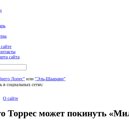
и
арь
еры
 сайте
онтакты
арта сайта
Диего Лопес"
или
"Эль-Шаарави"
ь в социальных сетях:
О сайте
что Торрес может покинуть «Ми