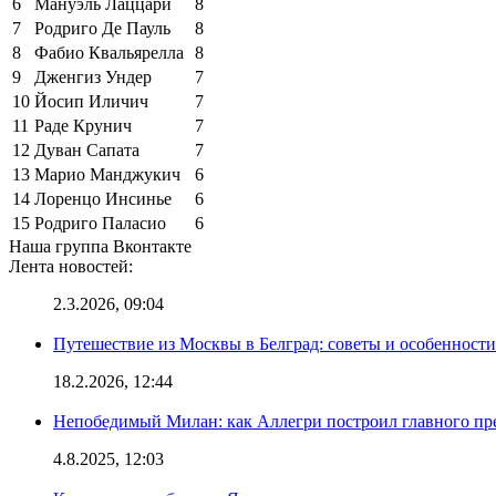
6
Мануэль Лаццари
8
7
Родриго Де Пауль
8
8
Фабио Квальярелла
8
9
Дженгиз Ундер
7
10
Йосип Иличич
7
11
Раде Крунич
7
12
Дуван Сапата
7
13
Марио Манджукич
6
14
Лоренцо Инсинье
6
15
Родриго Паласио
6
Наша группа Вконтакте
Лента новостей:
2.3.2026, 09:04
Путешествие из Москвы в Белград: советы и особенност
18.2.2026, 12:44
Непобедимый Милан: как Аллегри построил главного пр
4.8.2025, 12:03