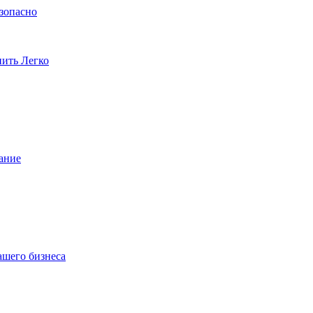
езопасно
пить Легко
ание
ашего бизнеса