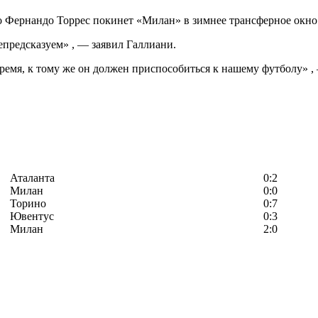
 Фернандо Торрес покинет «Милан» в зимнее трансферное окно
епредсказуем» , — заявил Галлиани.
ремя, к тому же он должен приспособиться к нашему футболу» ,
Аталанта
0:2
Милан
0:0
Торино
0:7
Ювентус
0:3
Милан
2:0