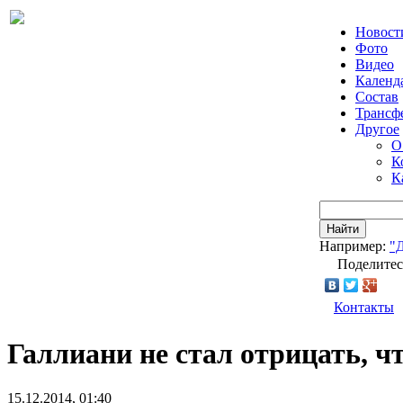
Новост
Фото
Видео
Календ
Состав
Трансф
Другое
О
К
К
Найти
Например:
"
Поделитес
Контакты
Галлиани не стал отрицать, 
15.12.2014, 01:40