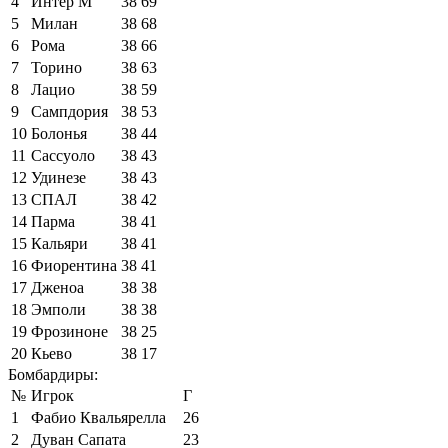
4
Интер М
38
69
5
Милан
38
68
6
Рома
38
66
7
Торино
38
63
8
Лацио
38
59
9
Сампдория
38
53
10
Болонья
38
44
11
Сассуоло
38
43
12
Удинезе
38
43
13
СПАЛ
38
42
14
Парма
38
41
15
Кальяри
38
41
16
Фиорентина
38
41
17
Дженоа
38
38
18
Эмполи
38
38
19
Фрозиноне
38
25
20
Кьево
38
17
Бомбардиры:
№
Игрок
Г
1
Фабио Квальярелла
26
2
Дуван Сапата
23