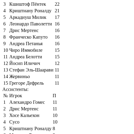
3
Кшиштоф Пёнтек
22
4
Криштиану Роналду
21
5
Аркадиуш Милик
17
6
Леонардо Паволетти
16
7
Дрис Мертенс
16
8
Франческо Капуто
16
9
Андреа Петанья
16
10
Чиро Иммобиле
15
11
Андреа Белотти
15
12
Йосип Иличич
12
13
Стефан Эль-Шаарави
11
14
Жервиньо
11
15
Грегоре Дефрель
11
Ассистенты:
№
Игрок
П
1
Алехандро Гомес
11
2
Дрис Мертенс
11
3
Хосе Кальехон
10
4
Сусо
10
5
Криштиану Роналду
8