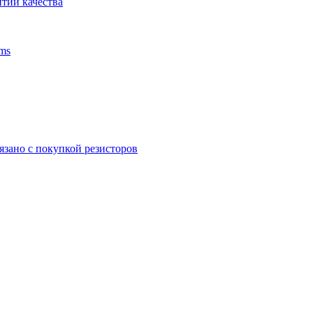
тии качества
ms
язано с покупкой резисторов