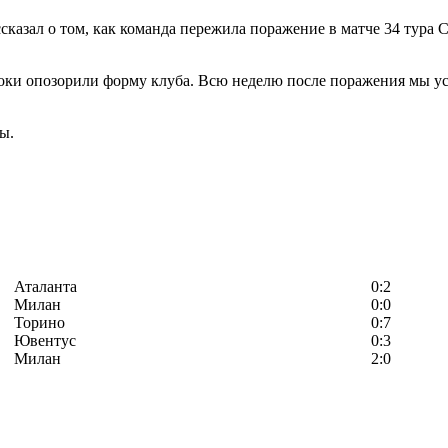
сказал о том, как команда пережила поражение в матче 34 тура С
роки опозорили форму клуба. Всю неделю после поражения мы ус
ы.
Аталанта
0:2
Милан
0:0
Торино
0:7
Ювентус
0:3
Милан
2:0