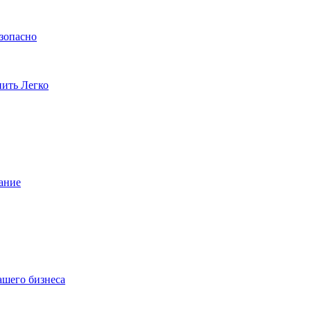
езопасно
пить Легко
ание
ашего бизнеса