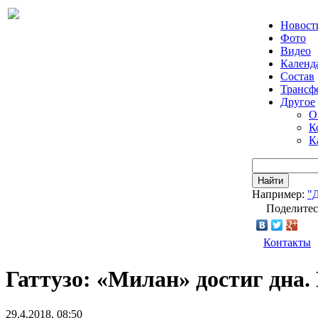
Новост
Фото
Видео
Календ
Состав
Трансф
Другое
О
К
К
Найти
Например:
"
Поделитес
Контакты
Гаттузо: «Милан» достиг дна.
29.4.2018, 08:50