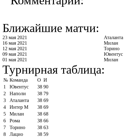
Комментарии:
Ближайшие матчи:
23 мая 2021
Аталанта
16 мая 2021
Милан
12 мая 2021
Торино
09 мая 2021
Ювентус
01 мая 2021
Милан
Турнирная таблица:
№
Команда
О
И
1
Ювентус
38
90
2
Наполи
38
79
3
Аталанта
38
69
4
Интер М
38
69
5
Милан
38
68
6
Рома
38
66
7
Торино
38
63
8
Лацио
38
59