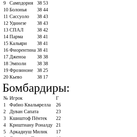
9
Сампдория
38
53
10
Болонья
38
44
11
Сассуоло
38
43
12
Удинезе
38
43
13
СПАЛ
38
42
14
Парма
38
41
15
Кальяри
38
41
16
Фиорентина
38
41
17
Дженоа
38
38
18
Эмполи
38
38
19
Фрозиноне
38
25
20
Кьево
38
17
Бомбардиры:
№
Игрок
Г
1
Фабио Квальярелла
26
2
Дуван Сапата
23
3
Кшиштоф Пёнтек
22
4
Криштиану Роналду
21
5
Аркадиуш Милик
17