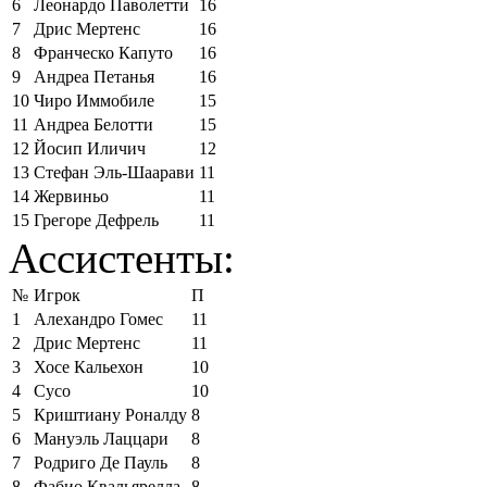
6
Леонардо Паволетти
16
7
Дрис Мертенс
16
8
Франческо Капуто
16
9
Андреа Петанья
16
10
Чиро Иммобиле
15
11
Андреа Белотти
15
12
Йосип Иличич
12
13
Стефан Эль-Шаарави
11
14
Жервиньо
11
15
Грегоре Дефрель
11
Ассистенты:
№
Игрок
П
1
Алехандро Гомес
11
2
Дрис Мертенс
11
3
Хосе Кальехон
10
4
Сусо
10
5
Криштиану Роналду
8
6
Мануэль Лаццари
8
7
Родриго Де Пауль
8
8
Фабио Квальярелла
8