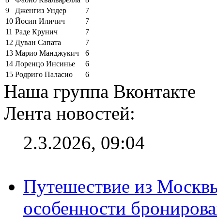
9
Дженгиз Ундер
7
10
Йосип Иличич
7
11
Раде Крунич
7
12
Дуван Сапата
7
13
Марио Манджукич
6
14
Лоренцо Инсинье
6
15
Родриго Паласио
6
Наша группа Вконтакте
Лента новостей:
2.3.2026, 09:04
Путешествие из Москвы
особенности брониров