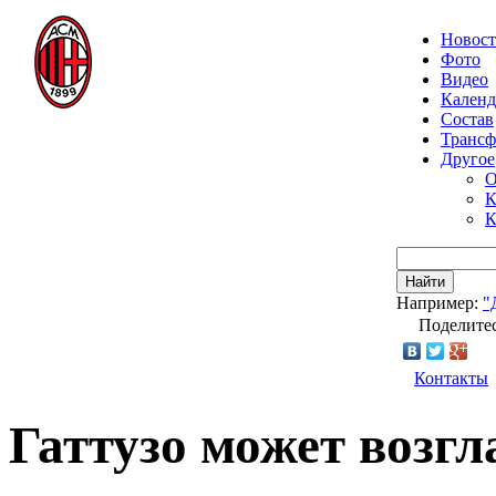
Новос
Фото
Видео
Календ
Состав
Транс
Другое
О
К
К
Найти
Например:
"
Поделитес
Контакты
Гаттузо может возг