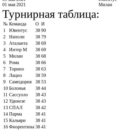
01 мая 2021
Милан
Турнирная таблица:
№
Команда
О
И
1
Ювентус
38
90
2
Наполи
38
79
3
Аталанта
38
69
4
Интер М
38
69
5
Милан
38
68
6
Рома
38
66
7
Торино
38
63
8
Лацио
38
59
9
Сампдория
38
53
10
Болонья
38
44
11
Сассуоло
38
43
12
Удинезе
38
43
13
СПАЛ
38
42
14
Парма
38
41
15
Кальяри
38
41
16
Фиорентина
38
41