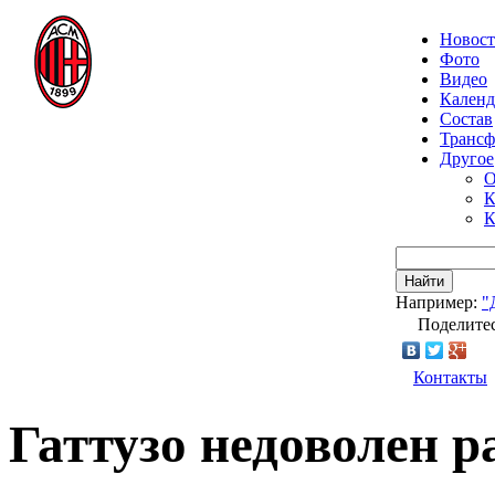
Новос
Фото
Видео
Календ
Состав
Транс
Другое
О
К
К
Найти
Например:
"
Поделитес
Контакты
Гаттузо недоволен 