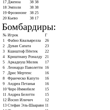
17
Дженоа
38
38
18
Эмполи
38
38
19
Фрозиноне
38
25
20
Кьево
38
17
Бомбардиры:
№
Игрок
Г
1
Фабио Квальярелла
26
2
Дуван Сапата
23
3
Кшиштоф Пёнтек
22
4
Криштиану Роналду
21
5
Аркадиуш Милик
17
6
Леонардо Паволетти
16
7
Дрис Мертенс
16
8
Франческо Капуто
16
9
Андреа Петанья
16
10
Чиро Иммобиле
15
11
Андреа Белотти
15
12
Йосип Иличич
12
13
Стефан Эль-Шаарави
11