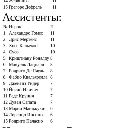
14
Жервиньо
11
15
Грегоре Дефрель
11
Ассистенты:
№
Игрок
П
1
Алехандро Гомес
11
2
Дрис Мертенс
11
3
Хосе Кальехон
10
4
Сусо
10
5
Криштиану Роналду
8
6
Мануэль Лаццари
8
7
Родриго Де Пауль
8
8
Фабио Квальярелла
8
9
Дженгиз Ундер
7
10
Йосип Иличич
7
11
Раде Крунич
7
12
Дуван Сапата
7
13
Марио Манджукич
6
14
Лоренцо Инсинье
6
15
Родриго Паласио
6