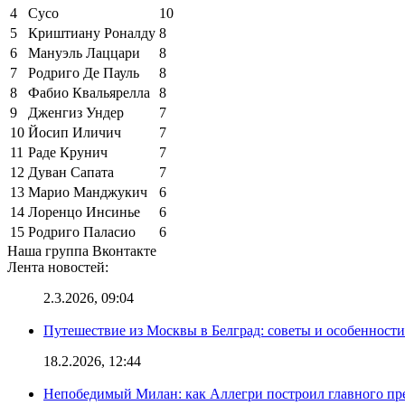
4
Сусо
10
5
Криштиану Роналду
8
6
Мануэль Лаццари
8
7
Родриго Де Пауль
8
8
Фабио Квальярелла
8
9
Дженгиз Ундер
7
10
Йосип Иличич
7
11
Раде Крунич
7
12
Дуван Сапата
7
13
Марио Манджукич
6
14
Лоренцо Инсинье
6
15
Родриго Паласио
6
Наша группа Вконтакте
Лента новостей:
2.3.2026, 09:04
Путешествие из Москвы в Белград: советы и особенност
18.2.2026, 12:44
Непобедимый Милан: как Аллегри построил главного пр