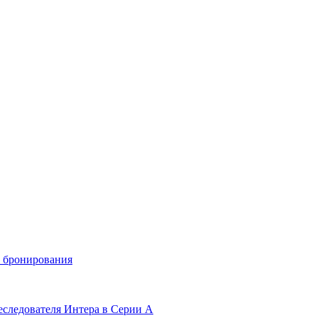
и бронирования
еследователя Интера в Серии А