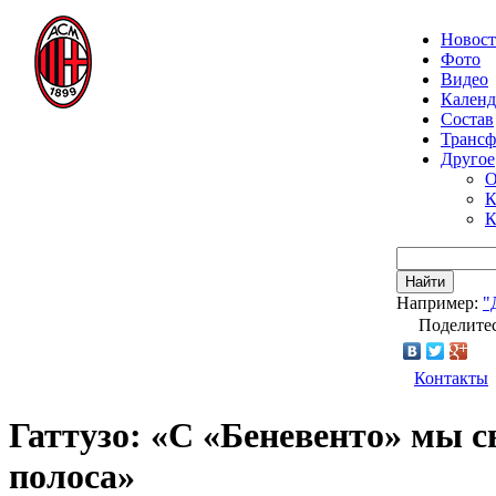
Новос
Фото
Видео
Календ
Состав
Транс
Другое
О
К
К
Найти
Например:
"
Поделитес
Контакты
Гаттузо: «С «Беневенто» мы с
полоса»