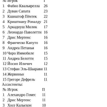
№
Игрок
Г
1
Фабио Квальярелла
26
2
Дуван Сапата
23
3
Кшиштоф Пёнтек
22
4
Криштиану Роналду
21
5
Аркадиуш Милик
17
6
Леонардо Паволетти
16
7
Дрис Мертенс
16
8
Франческо Капуто
16
9
Андреа Петанья
16
10
Чиро Иммобиле
15
11
Андреа Белотти
15
12
Йосип Иличич
12
13
Стефан Эль-Шаарави
11
14
Жервиньо
11
15
Грегоре Дефрель
11
Ассистенты:
№
Игрок
П
1
Алехандро Гомес
11
2
Дрис Мертенс
11
3
Хосе Кальехон
10