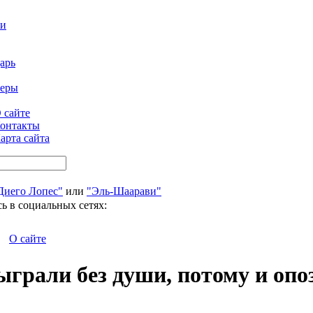
ти
арь
феры
 сайте
онтакты
арта сайта
Диего Лопес"
или
"Эль-Шаарави"
ь в социальных сетях:
О сайте
ыграли без души, потому и оп