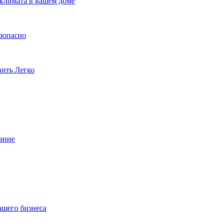
климата в вашем доме
езопасно
пить Легко
ание
ашего бизнеса