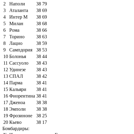
2
Наполи
38
79
3
Аталанта
38
69
4
Интер М
38
69
5
Милан
38
68
6
Рома
38
66
7
Торино
38
63
8
Лацио
38
59
9
Сампдория
38
53
10
Болонья
38
44
11
Сассуоло
38
43
12
Удинезе
38
43
13
СПАЛ
38
42
14
Парма
38
41
15
Кальяри
38
41
16
Фиорентина
38
41
17
Дженоа
38
38
18
Эмполи
38
38
19
Фрозиноне
38
25
20
Кьево
38
17
Бомбардиры: