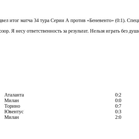
вел итог матча 34 тура Серии А против «Беневенто» (0:1). Спе
озор. Я несу ответственность за результат. Нельзя играть без 
Аталанта
0:2
Милан
0:0
Торино
0:7
Ювентус
0:3
Милан
2:0