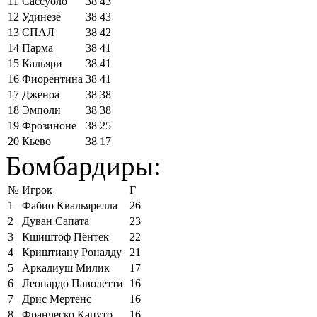
11
Сассуоло
38
43
12
Удинезе
38
43
13
СПАЛ
38
42
14
Парма
38
41
15
Кальяри
38
41
16
Фиорентина
38
41
17
Дженоа
38
38
18
Эмполи
38
38
19
Фрозиноне
38
25
20
Кьево
38
17
Бомбардиры:
№
Игрок
Г
1
Фабио Квальярелла
26
2
Дуван Сапата
23
3
Кшиштоф Пёнтек
22
4
Криштиану Роналду
21
5
Аркадиуш Милик
17
6
Леонардо Паволетти
16
7
Дрис Мертенс
16
8
Франческо Капуто
16