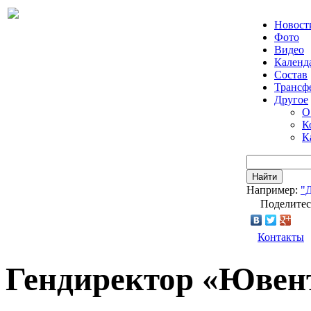
Новост
Фото
Видео
Календ
Состав
Трансф
Другое
О
К
К
Найти
Например:
"
Поделитес
Контакты
Гендиректор «Ювент