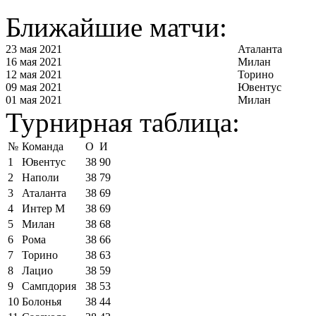
Ближайшие матчи:
23 мая 2021
Аталанта
16 мая 2021
Милан
12 мая 2021
Торино
09 мая 2021
Ювентус
01 мая 2021
Милан
Турнирная таблица:
№
Команда
О
И
1
Ювентус
38
90
2
Наполи
38
79
3
Аталанта
38
69
4
Интер М
38
69
5
Милан
38
68
6
Рома
38
66
7
Торино
38
63
8
Лацио
38
59
9
Сампдория
38
53
10
Болонья
38
44