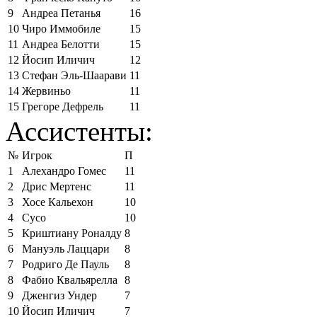
9
Андреа Петанья
16
10
Чиро Иммобиле
15
11
Андреа Белотти
15
12
Йосип Иличич
12
13
Стефан Эль-Шаарави
11
14
Жервиньо
11
15
Грегоре Дефрель
11
Ассистенты:
№
Игрок
П
1
Алехандро Гомес
11
2
Дрис Мертенс
11
3
Хосе Кальехон
10
4
Сусо
10
5
Криштиану Роналду
8
6
Мануэль Лаццари
8
7
Родриго Де Пауль
8
8
Фабио Квальярелла
8
9
Дженгиз Ундер
7
10
Йосип Иличич
7