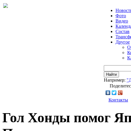
Новост
Фото
Видео
Календ
Состав
Трансф
Другое
О
К
К
Найти
Например:
"
Поделитес
Контакты
Гол Хонды помог Я