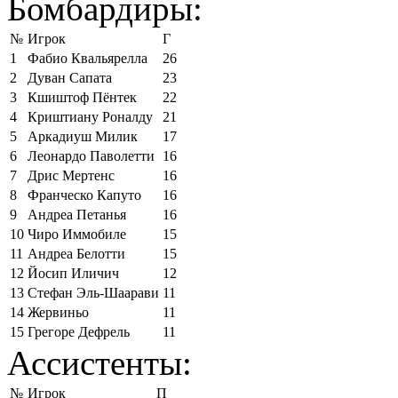
Бомбардиры:
№
Игрок
Г
1
Фабио Квальярелла
26
2
Дуван Сапата
23
3
Кшиштоф Пёнтек
22
4
Криштиану Роналду
21
5
Аркадиуш Милик
17
6
Леонардо Паволетти
16
7
Дрис Мертенс
16
8
Франческо Капуто
16
9
Андреа Петанья
16
10
Чиро Иммобиле
15
11
Андреа Белотти
15
12
Йосип Иличич
12
13
Стефан Эль-Шаарави
11
14
Жервиньо
11
15
Грегоре Дефрель
11
Ассистенты:
№
Игрок
П