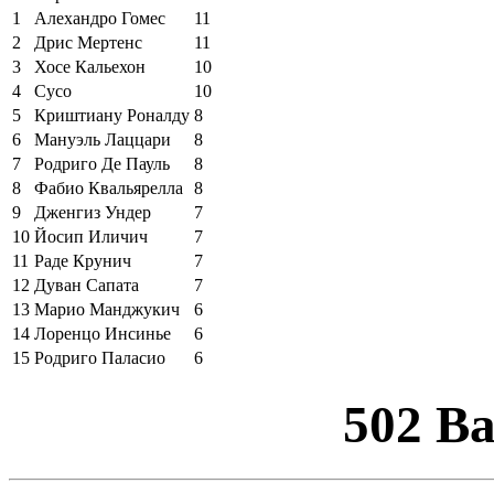
1
Алехандро Гомес
11
2
Дрис Мертенс
11
3
Хосе Кальехон
10
4
Сусо
10
5
Криштиану Роналду
8
6
Мануэль Лаццари
8
7
Родриго Де Пауль
8
8
Фабио Квальярелла
8
9
Дженгиз Ундер
7
10
Йосип Иличич
7
11
Раде Крунич
7
12
Дуван Сапата
7
13
Марио Манджукич
6
14
Лоренцо Инсинье
6
15
Родриго Паласио
6
502 B