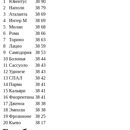
1
Ювентус
38
90
2
Наполи
38
79
3
Аталанта
38
69
4
Интер М
38
69
5
Милан
38
68
6
Рома
38
66
7
Торино
38
63
8
Лацио
38
59
9
Сампдория
38
53
10
Болонья
38
44
11
Сассуоло
38
43
12
Удинезе
38
43
13
СПАЛ
38
42
14
Парма
38
41
15
Кальяри
38
41
16
Фиорентина
38
41
17
Дженоа
38
38
18
Эмполи
38
38
19
Фрозиноне
38
25
20
Кьево
38
17