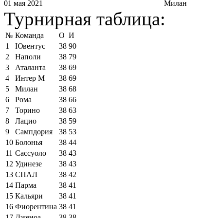
01 мая 2021
Милан
Турнирная таблица:
№
Команда
О
И
1
Ювентус
38
90
2
Наполи
38
79
3
Аталанта
38
69
4
Интер М
38
69
5
Милан
38
68
6
Рома
38
66
7
Торино
38
63
8
Лацио
38
59
9
Сампдория
38
53
10
Болонья
38
44
11
Сассуоло
38
43
12
Удинезе
38
43
13
СПАЛ
38
42
14
Парма
38
41
15
Кальяри
38
41
16
Фиорентина
38
41
17
Дженоа
38
38