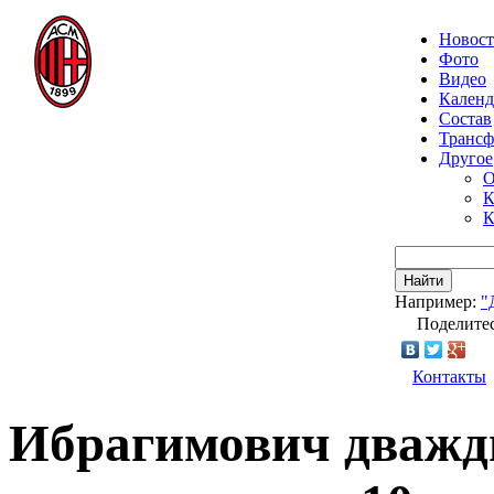
Новос
Фото
Видео
Календ
Состав
Транс
Другое
О
К
К
Найти
Например:
"
Поделитес
Контакты
Ибрагимович дважды