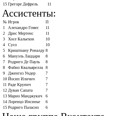
15
Грегоре Дефрель
11
Ассистенты:
№
Игрок
П
1
Алехандро Гомес
11
2
Дрис Мертенс
11
3
Хосе Кальехон
10
4
Сусо
10
5
Криштиану Роналду
8
6
Мануэль Лаццари
8
7
Родриго Де Пауль
8
8
Фабио Квальярелла
8
9
Дженгиз Ундер
7
10
Йосип Иличич
7
11
Раде Крунич
7
12
Дуван Сапата
7
13
Марио Манджукич
6
14
Лоренцо Инсинье
6
15
Родриго Паласио
6