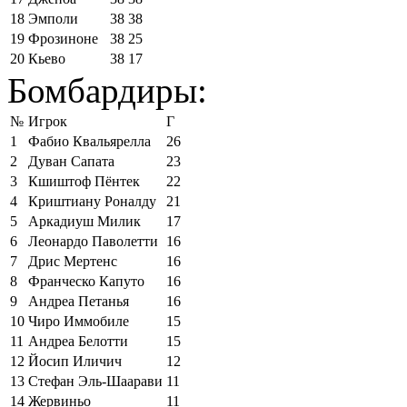
18
Эмполи
38
38
19
Фрозиноне
38
25
20
Кьево
38
17
Бомбардиры:
№
Игрок
Г
1
Фабио Квальярелла
26
2
Дуван Сапата
23
3
Кшиштоф Пёнтек
22
4
Криштиану Роналду
21
5
Аркадиуш Милик
17
6
Леонардо Паволетти
16
7
Дрис Мертенс
16
8
Франческо Капуто
16
9
Андреа Петанья
16
10
Чиро Иммобиле
15
11
Андреа Белотти
15
12
Йосип Иличич
12
13
Стефан Эль-Шаарави
11
14
Жервиньо
11