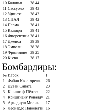
10
Болонья
38
44
11
Сассуоло
38
43
12
Удинезе
38
43
13
СПАЛ
38
42
14
Парма
38
41
15
Кальяри
38
41
16
Фиорентина
38
41
17
Дженоа
38
38
18
Эмполи
38
38
19
Фрозиноне
38
25
20
Кьево
38
17
Бомбардиры:
№
Игрок
Г
1
Фабио Квальярелла
26
2
Дуван Сапата
23
3
Кшиштоф Пёнтек
22
4
Криштиану Роналду
21
5
Аркадиуш Милик
17
6
Леонардо Паволетти
16