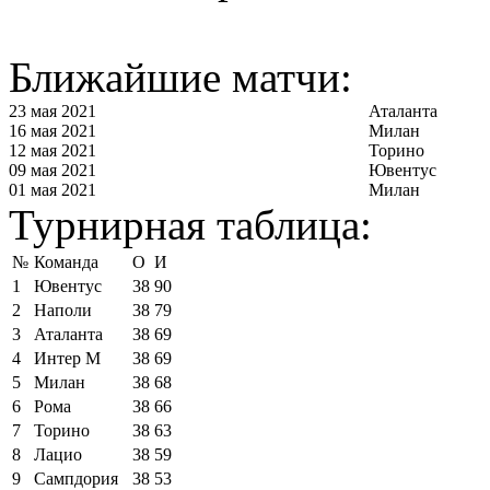
Ближайшие матчи:
23 мая 2021
Аталанта
16 мая 2021
Милан
12 мая 2021
Торино
09 мая 2021
Ювентус
01 мая 2021
Милан
Турнирная таблица:
№
Команда
О
И
1
Ювентус
38
90
2
Наполи
38
79
3
Аталанта
38
69
4
Интер М
38
69
5
Милан
38
68
6
Рома
38
66
7
Торино
38
63
8
Лацио
38
59
9
Сампдория
38
53