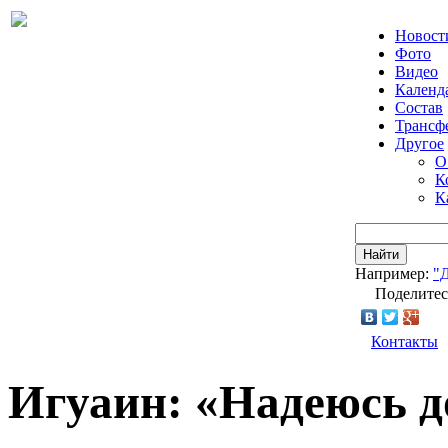
Новост
Фото
Видео
Календ
Состав
Трансф
Другое
О
К
К
Найти
Например:
"
Поделитес
Контакты
Игуаин: «Надеюсь д