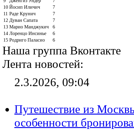
9
Дженгиз Ундер
7
10
Йосип Иличич
7
11
Раде Крунич
7
12
Дуван Сапата
7
13
Марио Манджукич
6
14
Лоренцо Инсинье
6
15
Родриго Паласио
6
Наша группа Вконтакте
Лента новостей:
2.3.2026, 09:04
Путешествие из Москвы
особенности брониров