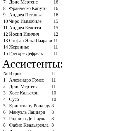
7
Дрис Мертенс
16
8
Франческо Капуто
16
9
Андреа Петанья
16
10
Чиро Иммобиле
15
11
Андреа Белотти
15
12
Йосип Иличич
12
13
Стефан Эль-Шаарави
11
14
Жервиньо
11
15
Грегоре Дефрель
11
Ассистенты:
№
Игрок
П
1
Алехандро Гомес
11
2
Дрис Мертенс
11
3
Хосе Кальехон
10
4
Сусо
10
5
Криштиану Роналду
8
6
Мануэль Лаццари
8
7
Родриго Де Пауль
8
8
Фабио Квальярелла
8