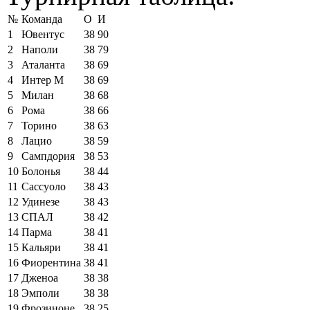
№
Команда
О
И
1
Ювентус
38
90
2
Наполи
38
79
3
Аталанта
38
69
4
Интер М
38
69
5
Милан
38
68
6
Рома
38
66
7
Торино
38
63
8
Лацио
38
59
9
Сампдория
38
53
10
Болонья
38
44
11
Сассуоло
38
43
12
Удинезе
38
43
13
СПАЛ
38
42
14
Парма
38
41
15
Кальяри
38
41
16
Фиорентина
38
41
17
Дженоа
38
38
18
Эмполи
38
38
19
Фрозиноне
38
25