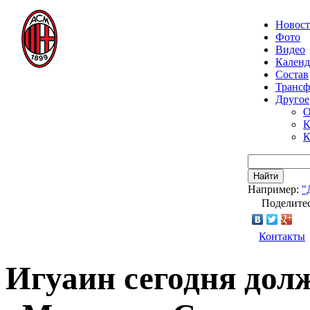
Новос
Фото
Видео
Календ
Состав
Транс
Другое
О
К
К
Найти
Например:
"
Поделитес
Контакты
Игуаин сегодня дол