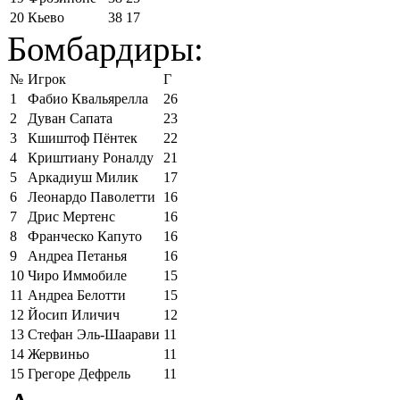
20
Кьево
38
17
Бомбардиры:
№
Игрок
Г
1
Фабио Квальярелла
26
2
Дуван Сапата
23
3
Кшиштоф Пёнтек
22
4
Криштиану Роналду
21
5
Аркадиуш Милик
17
6
Леонардо Паволетти
16
7
Дрис Мертенс
16
8
Франческо Капуто
16
9
Андреа Петанья
16
10
Чиро Иммобиле
15
11
Андреа Белотти
15
12
Йосип Иличич
12
13
Стефан Эль-Шаарави
11
14
Жервиньо
11
15
Грегоре Дефрель
11