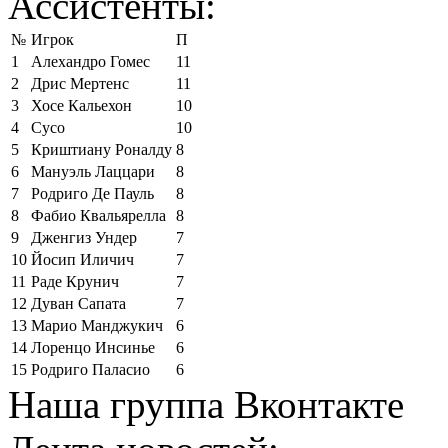
Ассистенты:
№
Игрок
П
1
Алехандро Гомес
11
2
Дрис Мертенс
11
3
Хосе Кальехон
10
4
Сусо
10
5
Криштиану Роналду
8
6
Мануэль Лаццари
8
7
Родриго Де Пауль
8
8
Фабио Квальярелла
8
9
Дженгиз Ундер
7
10
Йосип Иличич
7
11
Раде Крунич
7
12
Дуван Сапата
7
13
Марио Манджукич
6
14
Лоренцо Инсинье
6
15
Родриго Паласио
6
Наша группа Вконтакте