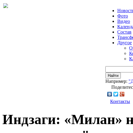
Новост
Фото
Видео
Календ
Состав
Трансф
Другое
О
К
К
Найти
Например:
"
Поделитес
Контакты
Индзаги: «Милан» н