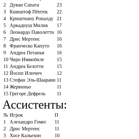
2
Дуван Сапата
23
3
Кшиштоф Пёнтек
22
4
Криштиану Роналду
21
5
Аркадиуш Милик
17
6
Леонардо Паволетти
16
7
Дрис Мертенс
16
8
Франческо Капуто
16
9
Андреа Петанья
16
10
Чиро Иммобиле
15
11
Андреа Белотти
15
12
Йосип Иличич
12
13
Стефан Эль-Шаарави
11
14
Жервиньо
11
15
Грегоре Дефрель
11
Ассистенты:
№
Игрок
П
1
Алехандро Гомес
11
2
Дрис Мертенс
11
3
Хосе Кальехон
10