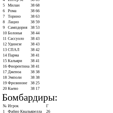
5
Милан
38
68
6
Рома
38
66
7
Торино
38
63
8
Лацио
38
59
9
Сампдория
38
53
10
Болонья
38
44
11
Сассуоло
38
43
12
Удинезе
38
43
13
СПАЛ
38
42
14
Парма
38
41
15
Кальяри
38
41
16
Фиорентина
38
41
17
Дженоа
38
38
18
Эмполи
38
38
19
Фрозиноне
38
25
20
Кьево
38
17
Бомбардиры:
№
Игрок
Г
1
Фабио Квальярелла
26