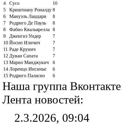
4
Сусо
10
5
Криштиану Роналду
8
6
Мануэль Лаццари
8
7
Родриго Де Пауль
8
8
Фабио Квальярелла
8
9
Дженгиз Ундер
7
10
Йосип Иличич
7
11
Раде Крунич
7
12
Дуван Сапата
7
13
Марио Манджукич
6
14
Лоренцо Инсинье
6
15
Родриго Паласио
6
Наша группа Вконтакте
Лента новостей:
2.3.2026, 09:04