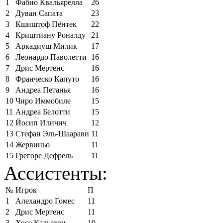
1
Фабио Квальярелла
26
2
Дуван Сапата
23
3
Кшиштоф Пёнтек
22
4
Криштиану Роналду
21
5
Аркадиуш Милик
17
6
Леонардо Паволетти
16
7
Дрис Мертенс
16
8
Франческо Капуто
16
9
Андреа Петанья
16
10
Чиро Иммобиле
15
11
Андреа Белотти
15
12
Йосип Иличич
12
13
Стефан Эль-Шаарави
11
14
Жервиньо
11
15
Грегоре Дефрель
11
Ассистенты:
№
Игрок
П
1
Алехандро Гомес
11
2
Дрис Мертенс
11
3
Хосе Кальехон
10