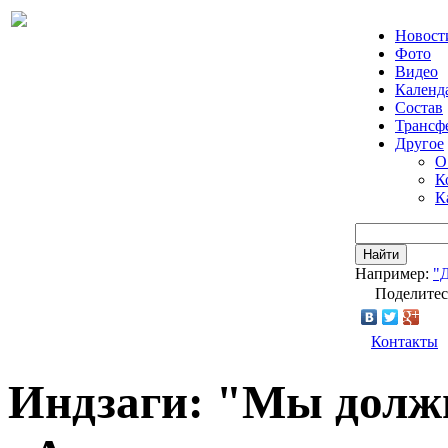
Новост
Фото
Видео
Календ
Состав
Трансф
Другое
О
К
К
Найти
Например:
"
Поделитес
Контакты
Индзаги: "Мы долж