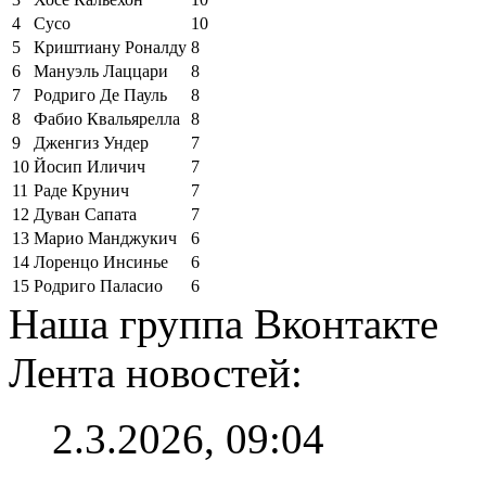
4
Сусо
10
5
Криштиану Роналду
8
6
Мануэль Лаццари
8
7
Родриго Де Пауль
8
8
Фабио Квальярелла
8
9
Дженгиз Ундер
7
10
Йосип Иличич
7
11
Раде Крунич
7
12
Дуван Сапата
7
13
Марио Манджукич
6
14
Лоренцо Инсинье
6
15
Родриго Паласио
6
Наша группа Вконтакте
Лента новостей:
2.3.2026, 09:04