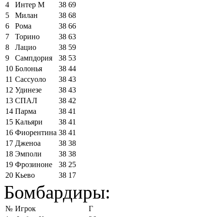
4
Интер М
38
69
5
Милан
38
68
6
Рома
38
66
7
Торино
38
63
8
Лацио
38
59
9
Сампдория
38
53
10
Болонья
38
44
11
Сассуоло
38
43
12
Удинезе
38
43
13
СПАЛ
38
42
14
Парма
38
41
15
Кальяри
38
41
16
Фиорентина
38
41
17
Дженоа
38
38
18
Эмполи
38
38
19
Фрозиноне
38
25
20
Кьево
38
17
Бомбардиры:
№
Игрок
Г