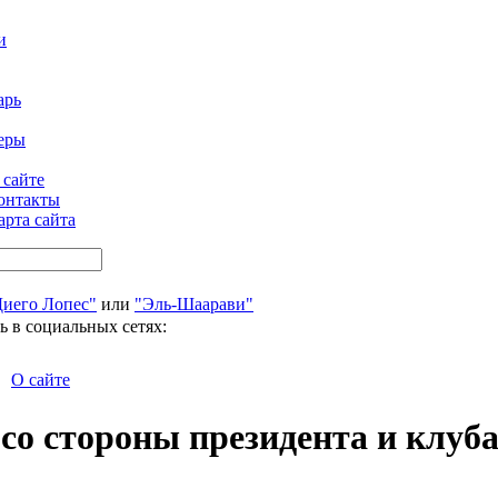
и
арь
еры
 сайте
онтакты
арта сайта
Диего Лопес"
или
"Эль-Шаарави"
ь в социальных сетях:
О сайте
со стороны президента и клуб