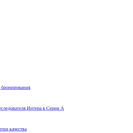
и бронирования
еследователя Интера в Серии А
тии качества