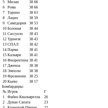
5
Милан
38
68
6
Рома
38
66
7
Торино
38
63
8
Лацио
38
59
9
Сампдория
38
53
10
Болонья
38
44
11
Сассуоло
38
43
12
Удинезе
38
43
13
СПАЛ
38
42
14
Парма
38
41
15
Кальяри
38
41
16
Фиорентина
38
41
17
Дженоа
38
38
18
Эмполи
38
38
19
Фрозиноне
38
25
20
Кьево
38
17
Бомбардиры:
№
Игрок
Г
1
Фабио Квальярелла
26
2
Дуван Сапата
23
3
Кшиштоф Пёнтек
22