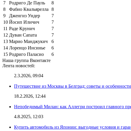
7
Родриго Де Пауль
8
8
Фабио Квальярелла
8
9
Дженгиз Ундер
7
10
Йосип Иличич
7
11
Раде Крунич
7
12
Дуван Сапата
7
13
Марио Манджукич
6
14
Лоренцо Инсинье
6
15
Родриго Паласио
6
Наша группа Вконтакте
Лента новостей:
2.3.2026, 09:04
Путешествие из Москвы в Белград: советы и особенност
18.2.2026, 12:44
Непобедимый Милан: как Аллегри построил главного пр
4.8.2025, 12:03
Купить автомобиль из Японии: выгодные условия и гаран