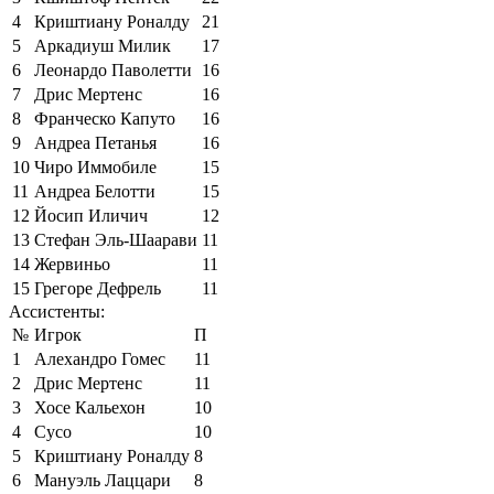
4
Криштиану Роналду
21
5
Аркадиуш Милик
17
6
Леонардо Паволетти
16
7
Дрис Мертенс
16
8
Франческо Капуто
16
9
Андреа Петанья
16
10
Чиро Иммобиле
15
11
Андреа Белотти
15
12
Йосип Иличич
12
13
Стефан Эль-Шаарави
11
14
Жервиньо
11
15
Грегоре Дефрель
11
Ассистенты:
№
Игрок
П
1
Алехандро Гомес
11
2
Дрис Мертенс
11
3
Хосе Кальехон
10
4
Сусо
10
5
Криштиану Роналду
8
6
Мануэль Лаццари
8