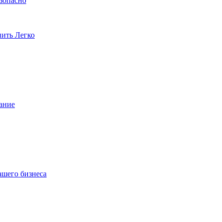
езопасно
пить Легко
ание
ашего бизнеса