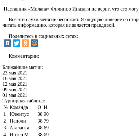
Наставник «Милана» Филиппо Индзаги не верит, что его могут
— Все эти слухи меня не беспокоят. Я ощущаю доверие со сто
читать информацию, которая не является правдивой.
Поделитесь в социальных сетях:
Комментарии:
Ближайшие матчи:
23 мая 2021
16 мая 2021
12 мая 2021
09 мая 2021
01 мая 2021
Турнирная таблица:
№
Команда
О
И
1
Ювентус
38
90
2
Наполи
38
79
3
Аталанта
38
69
4
Интер М
38
69