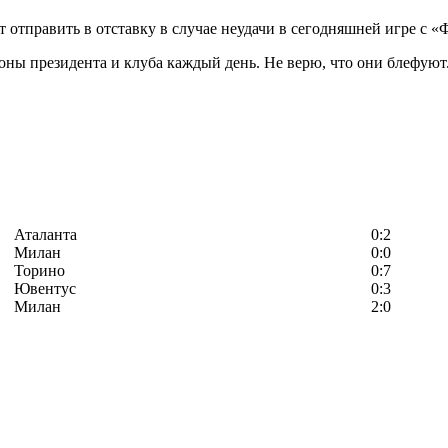
 отправить в отставку в случае неудачи в сегодняшней игре с 
роны президента и клуба каждый день. Не верю, что они блефую
Аталанта
0:2
Милан
0:0
Торино
0:7
Ювентус
0:3
Милан
2:0