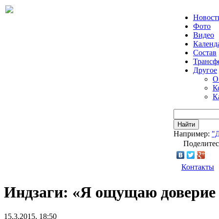
Новост
Фото
Видео
Календ
Состав
Трансф
Другое
О
К
К
Найти
Например:
"
Поделитес
Контакты
Индзаги: «Я ощущаю доверие 
15.3.2015, 18:50