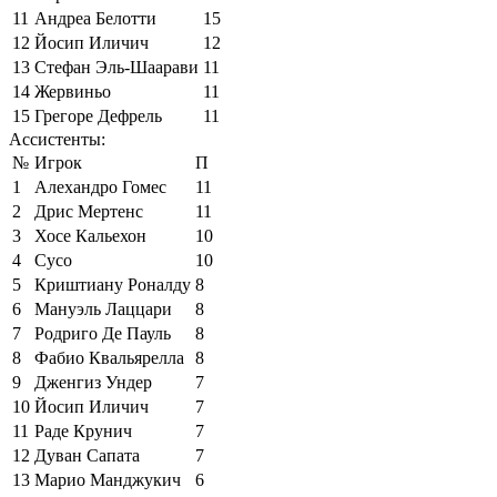
11
Андреа Белотти
15
12
Йосип Иличич
12
13
Стефан Эль-Шаарави
11
14
Жервиньо
11
15
Грегоре Дефрель
11
Ассистенты:
№
Игрок
П
1
Алехандро Гомес
11
2
Дрис Мертенс
11
3
Хосе Кальехон
10
4
Сусо
10
5
Криштиану Роналду
8
6
Мануэль Лаццари
8
7
Родриго Де Пауль
8
8
Фабио Квальярелла
8
9
Дженгиз Ундер
7
10
Йосип Иличич
7
11
Раде Крунич
7
12
Дуван Сапата
7
13
Марио Манджукич
6