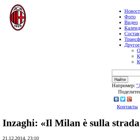
Новос
Фото
Видео
Календ
Состав
Транс
Другое
О
К
К
Найти
Например:
"
Поделитес
Контакты
Inzaghi: «Il Milan è sulla strada
21.12.2014, 23:10