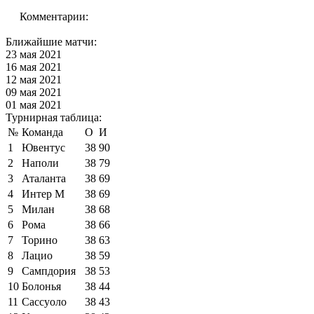
Комментарии:
Ближайшие матчи:
23 мая 2021
16 мая 2021
12 мая 2021
09 мая 2021
01 мая 2021
Турнирная таблица:
№
Команда
О
И
1
Ювентус
38
90
2
Наполи
38
79
3
Аталанта
38
69
4
Интер М
38
69
5
Милан
38
68
6
Рома
38
66
7
Торино
38
63
8
Лацио
38
59
9
Сампдория
38
53
10
Болонья
38
44
11
Сассуоло
38
43