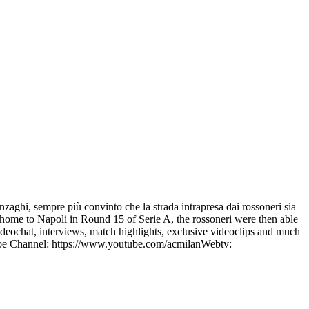
nzaghi, sempre più convinto che la strada intrapresa dai rossoneri sia
n at home to Napoli in Round 15 of Serie A, the rossoneri were then able
videochat, interviews, match highlights, exclusive videoclips and much
tube Channel: https://www.youtube.com/acmilanWebtv: