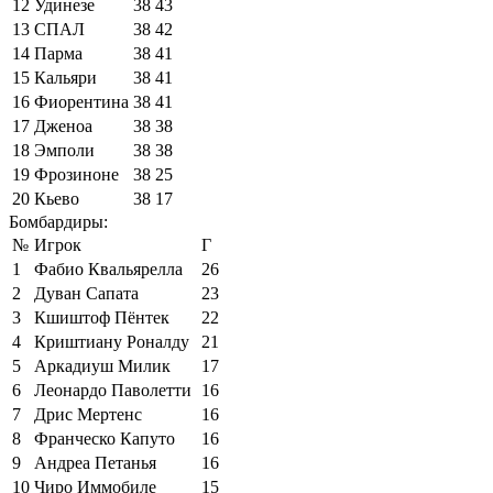
12
Удинезе
38
43
13
СПАЛ
38
42
14
Парма
38
41
15
Кальяри
38
41
16
Фиорентина
38
41
17
Дженоа
38
38
18
Эмполи
38
38
19
Фрозиноне
38
25
20
Кьево
38
17
Бомбардиры:
№
Игрок
Г
1
Фабио Квальярелла
26
2
Дуван Сапата
23
3
Кшиштоф Пёнтек
22
4
Криштиану Роналду
21
5
Аркадиуш Милик
17
6
Леонардо Паволетти
16
7
Дрис Мертенс
16
8
Франческо Капуто
16
9
Андреа Петанья
16
10
Чиро Иммобиле
15