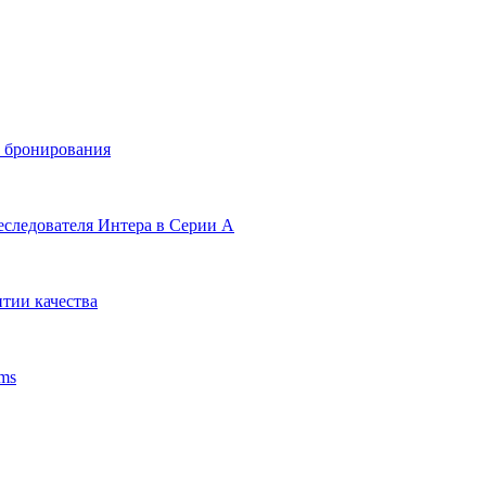
и бронирования
еследователя Интера в Серии А
тии качества
ms