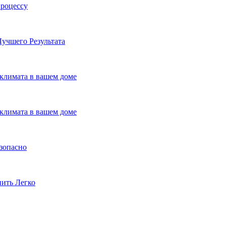
процессу
учшего Результата
климата в вашем доме
климата в вашем доме
езопасно
пить Легко