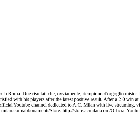
ro la Roma. Due risultati che, ovviamente, riempiono d'orgoglio mister I
tisfied with his players after the latest positive result. After a 2-0 wi
 official Youtube channel dedicated to A.C. Milan with live streaming, 
cmilan.com/abbonamenti/Store: http://store.acmilan.com/Official You