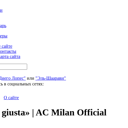
ти
арь
феры
 сайте
онтакты
арта сайта
Диего Лопес"
или
"Эль-Шаарави"
ь в социальных сетях:
О сайте
 giusta» | AC Milan Official