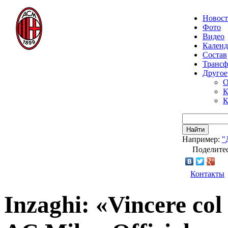
Новос
Фото
Видео
Календ
Состав
Транс
Другое
О
К
К
Найти
Например:
"
Поделитес
Контакты
Inzaghi: «Vincere col