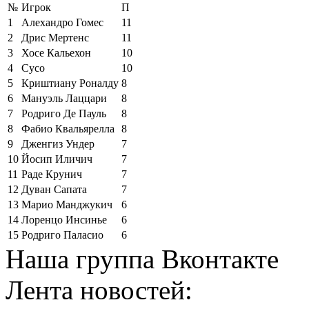
№
Игрок
П
1
Алехандро Гомес
11
2
Дрис Мертенс
11
3
Хосе Кальехон
10
4
Сусо
10
5
Криштиану Роналду
8
6
Мануэль Лаццари
8
7
Родриго Де Пауль
8
8
Фабио Квальярелла
8
9
Дженгиз Ундер
7
10
Йосип Иличич
7
11
Раде Крунич
7
12
Дуван Сапата
7
13
Марио Манджукич
6
14
Лоренцо Инсинье
6
15
Родриго Паласио
6
Наша группа Вконтакте
Лента новостей: