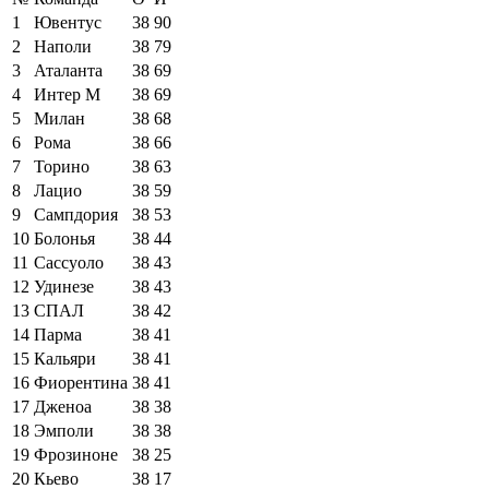
1
Ювентус
38
90
2
Наполи
38
79
3
Аталанта
38
69
4
Интер М
38
69
5
Милан
38
68
6
Рома
38
66
7
Торино
38
63
8
Лацио
38
59
9
Сампдория
38
53
10
Болонья
38
44
11
Сассуоло
38
43
12
Удинезе
38
43
13
СПАЛ
38
42
14
Парма
38
41
15
Кальяри
38
41
16
Фиорентина
38
41
17
Дженоа
38
38
18
Эмполи
38
38
19
Фрозиноне
38
25
20
Кьево
38
17