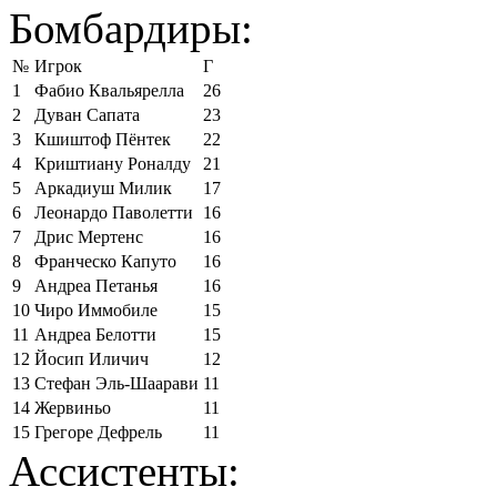
Бомбардиры:
№
Игрок
Г
1
Фабио Квальярелла
26
2
Дуван Сапата
23
3
Кшиштоф Пёнтек
22
4
Криштиану Роналду
21
5
Аркадиуш Милик
17
6
Леонардо Паволетти
16
7
Дрис Мертенс
16
8
Франческо Капуто
16
9
Андреа Петанья
16
10
Чиро Иммобиле
15
11
Андреа Белотти
15
12
Йосип Иличич
12
13
Стефан Эль-Шаарави
11
14
Жервиньо
11
15
Грегоре Дефрель
11
Ассистенты: