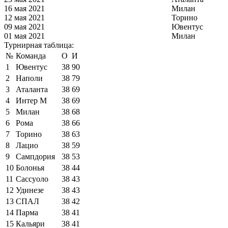
16 мая 2021
Милан
12 мая 2021
Торино
09 мая 2021
Ювентус
01 мая 2021
Милан
Турнирная таблица:
№
Команда
О
И
1
Ювентус
38
90
2
Наполи
38
79
3
Аталанта
38
69
4
Интер М
38
69
5
Милан
38
68
6
Рома
38
66
7
Торино
38
63
8
Лацио
38
59
9
Сампдория
38
53
10
Болонья
38
44
11
Сассуоло
38
43
12
Удинезе
38
43
13
СПАЛ
38
42
14
Парма
38
41
15
Кальяри
38
41