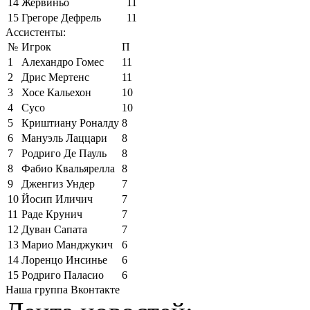
14
Жервиньо
11
15
Грегоре Дефрель
11
Ассистенты:
№
Игрок
П
1
Алехандро Гомес
11
2
Дрис Мертенс
11
3
Хосе Кальехон
10
4
Сусо
10
5
Криштиану Роналду
8
6
Мануэль Лаццари
8
7
Родриго Де Пауль
8
8
Фабио Квальярелла
8
9
Дженгиз Ундер
7
10
Йосип Иличич
7
11
Раде Крунич
7
12
Дуван Сапата
7
13
Марио Манджукич
6
14
Лоренцо Инсинье
6
15
Родриго Паласио
6
Наша группа Вконтакте