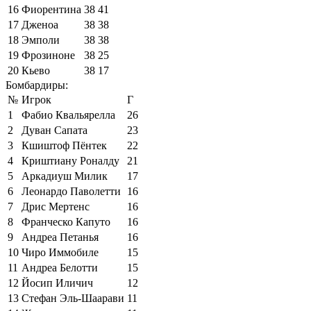
16
Фиорентина
38
41
17
Дженоа
38
38
18
Эмполи
38
38
19
Фрозиноне
38
25
20
Кьево
38
17
Бомбардиры:
№
Игрок
Г
1
Фабио Квальярелла
26
2
Дуван Сапата
23
3
Кшиштоф Пёнтек
22
4
Криштиану Роналду
21
5
Аркадиуш Милик
17
6
Леонардо Паволетти
16
7
Дрис Мертенс
16
8
Франческо Капуто
16
9
Андреа Петанья
16
10
Чиро Иммобиле
15
11
Андреа Белотти
15
12
Йосип Иличич
12
13
Стефан Эль-Шаарави
11