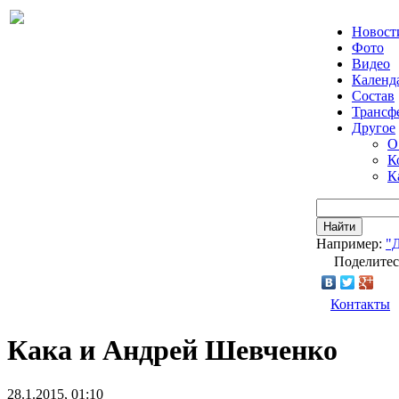
Новост
Фото
Видео
Календ
Состав
Трансф
Другое
О
К
К
Найти
Например:
"
Поделитес
Контакты
Кака и Андрей Шевченко
28.1.2015, 01:10