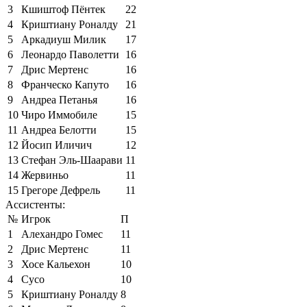
3
Кшиштоф Пёнтек
22
4
Криштиану Роналду
21
5
Аркадиуш Милик
17
6
Леонардо Паволетти
16
7
Дрис Мертенс
16
8
Франческо Капуто
16
9
Андреа Петанья
16
10
Чиро Иммобиле
15
11
Андреа Белотти
15
12
Йосип Иличич
12
13
Стефан Эль-Шаарави
11
14
Жервиньо
11
15
Грегоре Дефрель
11
Ассистенты:
№
Игрок
П
1
Алехандро Гомес
11
2
Дрис Мертенс
11
3
Хосе Кальехон
10
4
Сусо
10
5
Криштиану Роналду
8