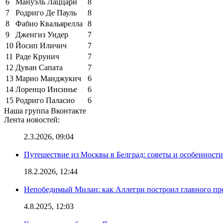
6
Мануэль Лаццари
8
7
Родриго Де Пауль
8
8
Фабио Квальярелла
8
9
Дженгиз Ундер
7
10
Йосип Иличич
7
11
Раде Крунич
7
12
Дуван Сапата
7
13
Марио Манджукич
6
14
Лоренцо Инсинье
6
15
Родриго Паласио
6
Наша группа Вконтакте
Лента новостей:
2.3.2026, 09:04
Путешествие из Москвы в Белград: советы и особенност
18.2.2026, 12:44
Непобедимый Милан: как Аллегри построил главного пр
4.8.2025, 12:03