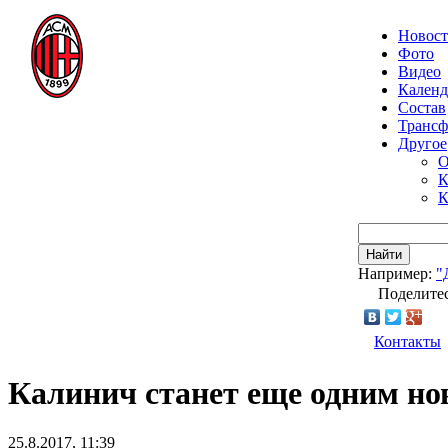
Новос
Фото
Видео
Календ
Состав
Транс
Другое
О
К
К
Найти
Например:
"
Поделитес
Контакты
Калинич станет еще одним н
25.8.2017, 11:39