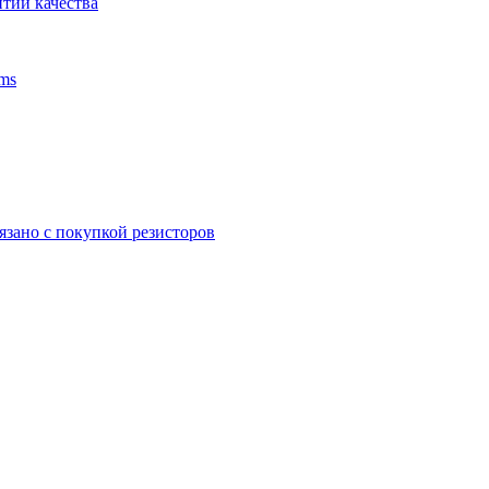
тии качества
ms
язано с покупкой резисторов