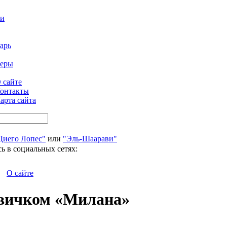
ти
арь
феры
 сайте
онтакты
арта сайта
Диего Лопес"
или
"Эль-Шаарави"
ь в социальных сетях:
О сайте
овичком «Милана»