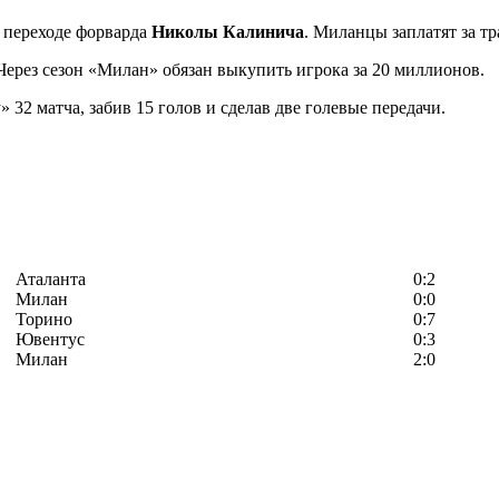
 переходе форварда
Николы Калинича
. Миланцы заплатят за т
Через сезон «Милан» обязан выкупить игрока за 20 миллионов.
2 матча, забив 15 голов и сделав две голевые передачи.
Аталанта
0:2
Милан
0:0
Торино
0:7
Ювентус
0:3
Милан
2:0