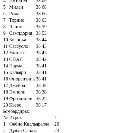
4
Интер М
38
69
5
Милан
38
68
6
Рома
38
66
7
Торино
38
63
8
Лацио
38
59
9
Сампдория
38
53
10
Болонья
38
44
11
Сассуоло
38
43
12
Удинезе
38
43
13
СПАЛ
38
42
14
Парма
38
41
15
Кальяри
38
41
16
Фиорентина
38
41
17
Дженоа
38
38
18
Эмполи
38
38
19
Фрозиноне
38
25
20
Кьево
38
17
Бомбардиры:
№
Игрок
Г
1
Фабио Квальярелла
26
2
Дуван Сапата
23