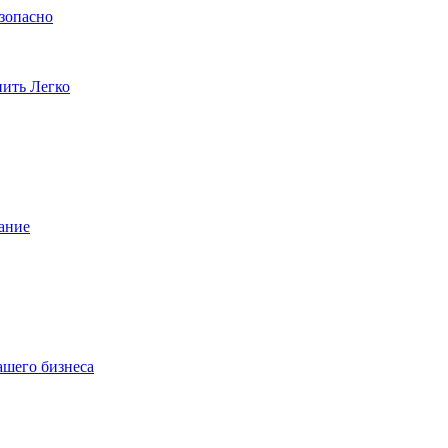
езопасно
пить Легко
ание
ашего бизнеса