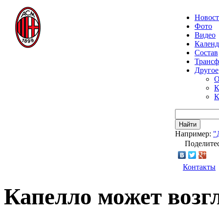
Новос
Фото
Видео
Календ
Состав
Транс
Другое
О
К
К
Найти
Например:
"
Поделитес
Контакты
Капелло может возг