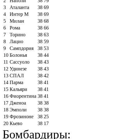
2
Наполи
38
79
3
Аталанта
38
69
4
Интер М
38
69
5
Милан
38
68
6
Рома
38
66
7
Торино
38
63
8
Лацио
38
59
9
Сампдория
38
53
10
Болонья
38
44
11
Сассуоло
38
43
12
Удинезе
38
43
13
СПАЛ
38
42
14
Парма
38
41
15
Кальяри
38
41
16
Фиорентина
38
41
17
Дженоа
38
38
18
Эмполи
38
38
19
Фрозиноне
38
25
20
Кьево
38
17
Бомбардиры: