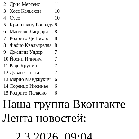
2
Дрис Мертенс
11
3
Хосе Кальехон
10
4
Сусо
10
5
Криштиану Роналду
8
6
Мануэль Лаццари
8
7
Родриго Де Пауль
8
8
Фабио Квальярелла
8
9
Дженгиз Ундер
7
10
Йосип Иличич
7
11
Раде Крунич
7
12
Дуван Сапата
7
13
Марио Манджукич
6
14
Лоренцо Инсинье
6
15
Родриго Паласио
6
Наша группа Вконтакте
Лента новостей:
2.3.2026, 09:04