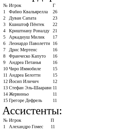
№
Игрок
Г
1
Фабио Квальярелла
26
2
Дуван Сапата
23
3
Кшиштоф Пёнтек
22
4
Криштиану Роналду
21
5
Аркадиуш Милик
17
6
Леонардо Паволетти
16
7
Дрис Мертенс
16
8
Франческо Капуто
16
9
Андреа Петанья
16
10
Чиро Иммобиле
15
11
Андреа Белотти
15
12
Йосип Иличич
12
13
Стефан Эль-Шаарави
11
14
Жервиньо
11
15
Грегоре Дефрель
11
Ассистенты:
№
Игрок
П
1
Алехандро Гомес
11