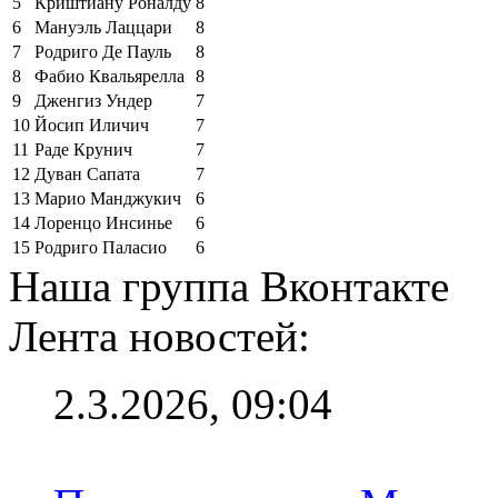
5
Криштиану Роналду
8
6
Мануэль Лаццари
8
7
Родриго Де Пауль
8
8
Фабио Квальярелла
8
9
Дженгиз Ундер
7
10
Йосип Иличич
7
11
Раде Крунич
7
12
Дуван Сапата
7
13
Марио Манджукич
6
14
Лоренцо Инсинье
6
15
Родриго Паласио
6
Наша группа Вконтакте
Лента новостей:
2.3.2026, 09:04