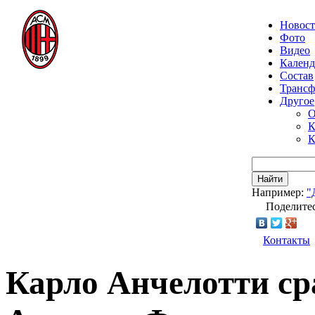
Новос
Фото
Видео
Календ
Состав
Транс
Другое
О
К
К
Найти
Например:
"
Поделитес
Контакты
Карло Анчелотти ср