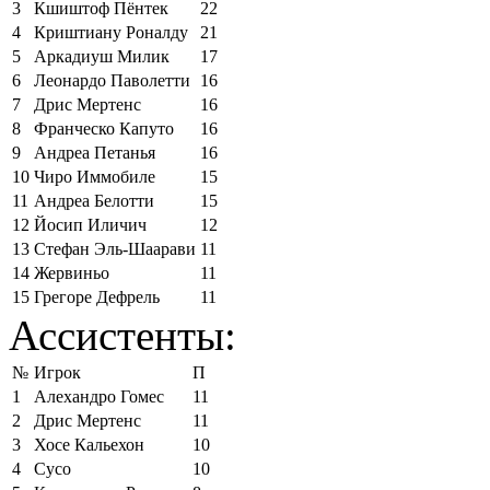
3
Кшиштоф Пёнтек
22
4
Криштиану Роналду
21
5
Аркадиуш Милик
17
6
Леонардо Паволетти
16
7
Дрис Мертенс
16
8
Франческо Капуто
16
9
Андреа Петанья
16
10
Чиро Иммобиле
15
11
Андреа Белотти
15
12
Йосип Иличич
12
13
Стефан Эль-Шаарави
11
14
Жервиньо
11
15
Грегоре Дефрель
11
Ассистенты:
№
Игрок
П
1
Алехандро Гомес
11
2
Дрис Мертенс
11
3
Хосе Кальехон
10
4
Сусо
10