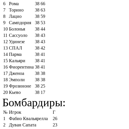
6
Рома
38
66
7
Торино
38
63
8
Лацио
38
59
9
Сампдория
38
53
10
Болонья
38
44
11
Сассуоло
38
43
12
Удинезе
38
43
13
СПАЛ
38
42
14
Парма
38
41
15
Кальяри
38
41
16
Фиорентина
38
41
17
Дженоа
38
38
18
Эмполи
38
38
19
Фрозиноне
38
25
20
Кьево
38
17
Бомбардиры:
№
Игрок
Г
1
Фабио Квальярелла
26
2
Дуван Сапата
23