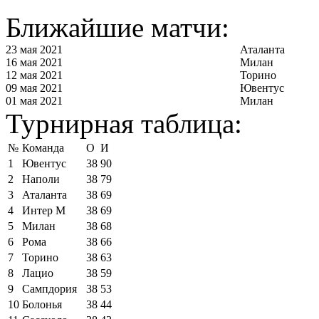
Ближайшие матчи:
23 мая 2021
Аталанта
16 мая 2021
Милан
12 мая 2021
Торино
09 мая 2021
Ювентус
01 мая 2021
Милан
Турнирная таблица:
№
Команда
О
И
1
Ювентус
38
90
2
Наполи
38
79
3
Аталанта
38
69
4
Интер М
38
69
5
Милан
38
68
6
Рома
38
66
7
Торино
38
63
8
Лацио
38
59
9
Сампдория
38
53
10
Болонья
38
44