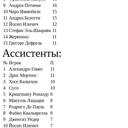
9
Андреа Петанья
16
10
Чиро Иммобиле
15
11
Андреа Белотти
15
12
Йосип Иличич
12
13
Стефан Эль-Шаарави
11
14
Жервиньо
11
15
Грегоре Дефрель
11
Ассистенты:
№
Игрок
П
1
Алехандро Гомес
11
2
Дрис Мертенс
11
3
Хосе Кальехон
10
4
Сусо
10
5
Криштиану Роналду
8
6
Мануэль Лаццари
8
7
Родриго Де Пауль
8
8
Фабио Квальярелла
8
9
Дженгиз Ундер
7
10
Йосип Иличич
7