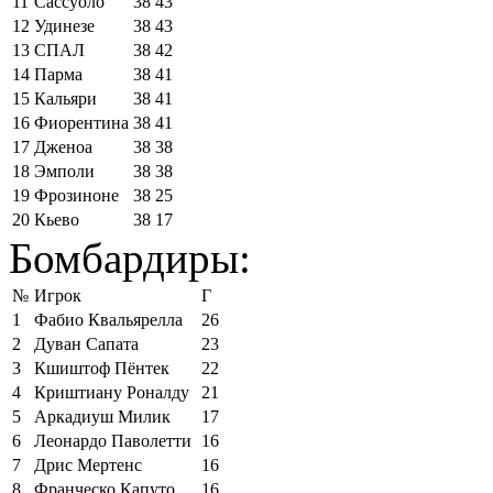
11
Сассуоло
38
43
12
Удинезе
38
43
13
СПАЛ
38
42
14
Парма
38
41
15
Кальяри
38
41
16
Фиорентина
38
41
17
Дженоа
38
38
18
Эмполи
38
38
19
Фрозиноне
38
25
20
Кьево
38
17
Бомбардиры:
№
Игрок
Г
1
Фабио Квальярелла
26
2
Дуван Сапата
23
3
Кшиштоф Пёнтек
22
4
Криштиану Роналду
21
5
Аркадиуш Милик
17
6
Леонардо Паволетти
16
7
Дрис Мертенс
16
8
Франческо Капуто
16