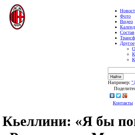
Новос
Фото
Видео
Календ
Состав
Транс
Другое
О
К
К
Найти
Например:
"
Поделитес
Контакты
Кьеллини: «Я бы по