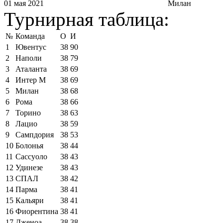
01 мая 2021
Милан
Турнирная таблица:
№
Команда
О
И
1
Ювентус
38
90
2
Наполи
38
79
3
Аталанта
38
69
4
Интер М
38
69
5
Милан
38
68
6
Рома
38
66
7
Торино
38
63
8
Лацио
38
59
9
Сампдория
38
53
10
Болонья
38
44
11
Сассуоло
38
43
12
Удинезе
38
43
13
СПАЛ
38
42
14
Парма
38
41
15
Кальяри
38
41
16
Фиорентина
38
41
17
Дженоа
38
38