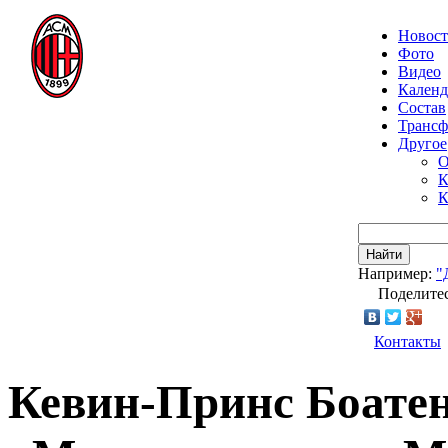
Новос
Фото
Видео
Календ
Состав
Транс
Другое
О
К
К
Найти
Например:
"
Поделитес
Контакты
Кевин-Принс Боатен