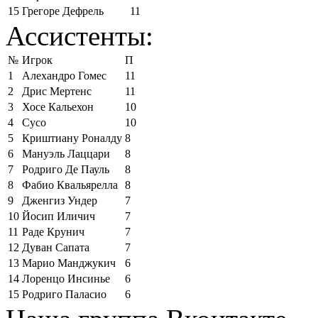
15
Грегоре Дефрель
11
Ассистенты:
№
Игрок
П
1
Алехандро Гомес
11
2
Дрис Мертенс
11
3
Хосе Кальехон
10
4
Сусо
10
5
Криштиану Роналду
8
6
Мануэль Лаццари
8
7
Родриго Де Пауль
8
8
Фабио Квальярелла
8
9
Дженгиз Ундер
7
10
Йосип Иличич
7
11
Раде Крунич
7
12
Дуван Сапата
7
13
Марио Манджукич
6
14
Лоренцо Инсинье
6
15
Родриго Паласио
6