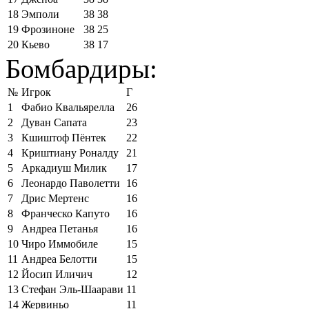
18
Эмполи
38
38
19
Фрозиноне
38
25
20
Кьево
38
17
Бомбардиры:
№
Игрок
Г
1
Фабио Квальярелла
26
2
Дуван Сапата
23
3
Кшиштоф Пёнтек
22
4
Криштиану Роналду
21
5
Аркадиуш Милик
17
6
Леонардо Паволетти
16
7
Дрис Мертенс
16
8
Франческо Капуто
16
9
Андреа Петанья
16
10
Чиро Иммобиле
15
11
Андреа Белотти
15
12
Йосип Иличич
12
13
Стефан Эль-Шаарави
11
14
Жервиньо
11