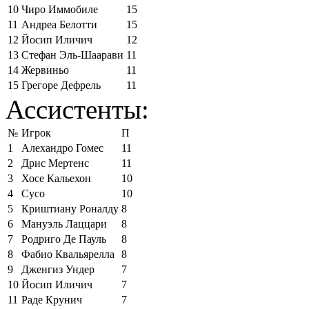
10
Чиро Иммобиле
15
11
Андреа Белотти
15
12
Йосип Иличич
12
13
Стефан Эль-Шаарави
11
14
Жервиньо
11
15
Грегоре Дефрель
11
Ассистенты:
№
Игрок
П
1
Алехандро Гомес
11
2
Дрис Мертенс
11
3
Хосе Кальехон
10
4
Сусо
10
5
Криштиану Роналду
8
6
Мануэль Лаццари
8
7
Родриго Де Пауль
8
8
Фабио Квальярелла
8
9
Дженгиз Ундер
7
10
Йосип Иличич
7
11
Раде Крунич
7