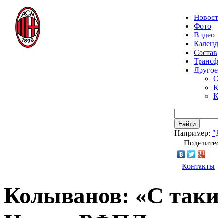
Новос
Фото
Видео
Календ
Состав
Транс
Другое
О
К
К
Найти
Например:
"
Поделитес
Контакты
Колыванов: «С таки