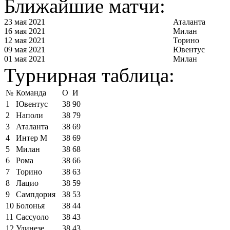
Ближайшие матчи:
23 мая 2021
Аталанта
16 мая 2021
Милан
12 мая 2021
Торино
09 мая 2021
Ювентус
01 мая 2021
Милан
Турнирная таблица:
№
Команда
О
И
1
Ювентус
38
90
2
Наполи
38
79
3
Аталанта
38
69
4
Интер М
38
69
5
Милан
38
68
6
Рома
38
66
7
Торино
38
63
8
Лацио
38
59
9
Сампдория
38
53
10
Болонья
38
44
11
Сассуоло
38
43
12
Удинезе
38
43