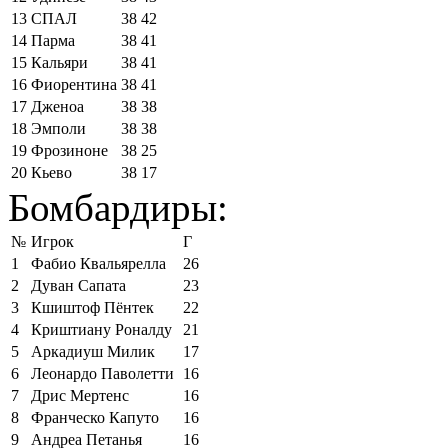
13
СПАЛ
38
42
14
Парма
38
41
15
Кальяри
38
41
16
Фиорентина
38
41
17
Дженоа
38
38
18
Эмполи
38
38
19
Фрозиноне
38
25
20
Кьево
38
17
Бомбардиры:
№
Игрок
Г
1
Фабио Квальярелла
26
2
Дуван Сапата
23
3
Кшиштоф Пёнтек
22
4
Криштиану Роналду
21
5
Аркадиуш Милик
17
6
Леонардо Паволетти
16
7
Дрис Мертенс
16
8
Франческо Капуто
16
9
Андреа Петанья
16