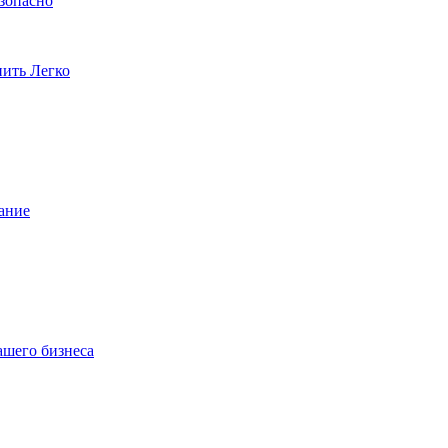
езопасно
пить Легко
ание
ашего бизнеса