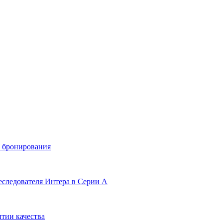
и бронирования
еследователя Интера в Серии А
тии качества