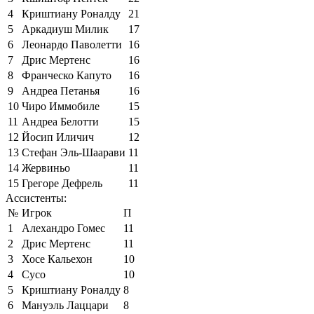
4
Криштиану Роналду
21
5
Аркадиуш Милик
17
6
Леонардо Паволетти
16
7
Дрис Мертенс
16
8
Франческо Капуто
16
9
Андреа Петанья
16
10
Чиро Иммобиле
15
11
Андреа Белотти
15
12
Йосип Иличич
12
13
Стефан Эль-Шаарави
11
14
Жервиньо
11
15
Грегоре Дефрель
11
Ассистенты:
№
Игрок
П
1
Алехандро Гомес
11
2
Дрис Мертенс
11
3
Хосе Кальехон
10
4
Сусо
10
5
Криштиану Роналду
8
6
Мануэль Лаццари
8