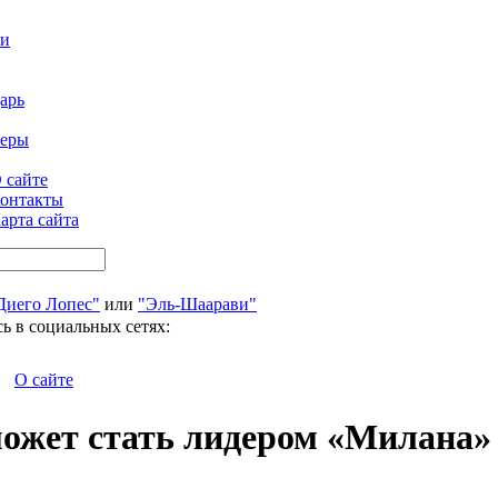
ти
арь
феры
 сайте
онтакты
арта сайта
Диего Лопес"
или
"Эль-Шаарави"
ь в социальных сетях:
О сайте
может стать лидером «Милана»