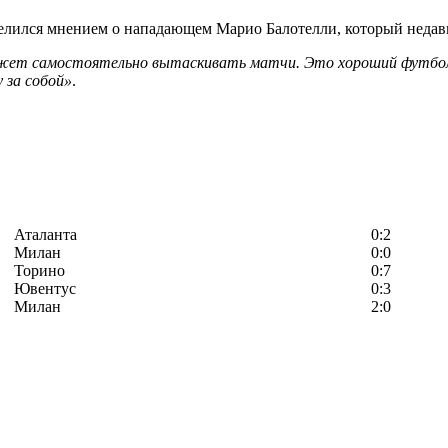
лился мнением о нападающем Марио Балотелли, который недавн
ожет самостоятельно вытаскивать матчи. Это хороший футболи
 за собой»
.
Аталанта
0:2
Милан
0:0
Торино
0:7
Ювентус
0:3
Милан
2:0