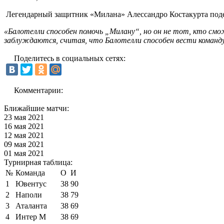
Легендарный защитник «Милана» Алессандро Костакурта поде
«Балотелли способен помочь „Милану“, но он не тот, кто см
заблуждаются, считая, что Балотелли способен вести команду
Поделитесь в социальных сетях:
Комментарии:
Ближайшие матчи:
23 мая 2021
16 мая 2021
12 мая 2021
09 мая 2021
01 мая 2021
Турнирная таблица:
№
Команда
О
И
1
Ювентус
38
90
2
Наполи
38
79
3
Аталанта
38
69
4
Интер М
38
69