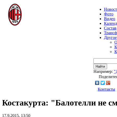
Новос
Фото
Видео
Календ
Состав
Транс
Другое
О
К
К
Найти
Например:
"
Поделитес
Контакты
Костакурта: "Балотелли не с
17.9.2015, 13:50