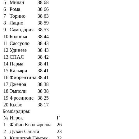
5
Милан
38
68
6
Рома
38
66
7
Торино
38
63
8
Лацио
38
59
9
Сампдория
38
53
10
Болонья
38
44
11
Сассуоло
38
43
12
Удинезе
38
43
13
СПАЛ
38
42
14
Парма
38
41
15
Кальяри
38
41
16
Фиорентина
38
41
17
Дженоа
38
38
18
Эмполи
38
38
19
Фрозиноне
38
25
20
Кьево
38
17
Бомбардиры:
№
Игрок
Г
1
Фабио Квальярелла
26
2
Дуван Сапата
23
3
Кшиштоф Пёнтек
22