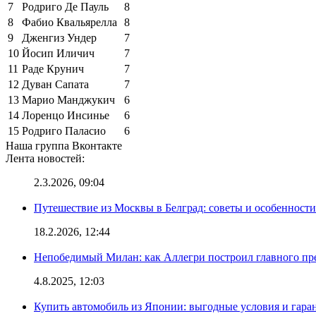
7
Родриго Де Пауль
8
8
Фабио Квальярелла
8
9
Дженгиз Ундер
7
10
Йосип Иличич
7
11
Раде Крунич
7
12
Дуван Сапата
7
13
Марио Манджукич
6
14
Лоренцо Инсинье
6
15
Родриго Паласио
6
Наша группа Вконтакте
Лента новостей:
2.3.2026, 09:04
Путешествие из Москвы в Белград: советы и особенност
18.2.2026, 12:44
Непобедимый Милан: как Аллегри построил главного пр
4.8.2025, 12:03
Купить автомобиль из Японии: выгодные условия и гаран