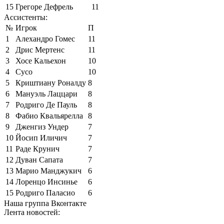
15
Грегоре Дефрель
11
Ассистенты:
№
Игрок
П
1
Алехандро Гомес
11
2
Дрис Мертенс
11
3
Хосе Кальехон
10
4
Сусо
10
5
Криштиану Роналду
8
6
Мануэль Лаццари
8
7
Родриго Де Пауль
8
8
Фабио Квальярелла
8
9
Дженгиз Ундер
7
10
Йосип Иличич
7
11
Раде Крунич
7
12
Дуван Сапата
7
13
Марио Манджукич
6
14
Лоренцо Инсинье
6
15
Родриго Паласио
6
Наша группа Вконтакте
Лента новостей: