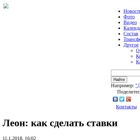
Новост
Фото
Видео
Календ
Состав
Трансф
Другое
О
К
К
Найти
Например:
"
Поделитес
Контакты
Леон: как сделать ставки
11.1.2018, 16:02