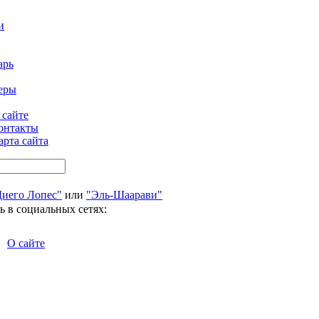
и
арь
еры
 сайте
онтакты
арта сайта
Диего Лопес"
или
"Эль-Шаарави"
ь в социальных сетях:
О сайте