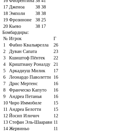
16
Фиорентина
38
41
17
Дженоа
38
38
18
Эмполи
38
38
19
Фрозиноне
38
25
20
Кьево
38
17
Бомбардиры:
№
Игрок
Г
1
Фабио Квальярелла
26
2
Дуван Сапата
23
3
Кшиштоф Пёнтек
22
4
Криштиану Роналду
21
5
Аркадиуш Милик
17
6
Леонардо Паволетти
16
7
Дрис Мертенс
16
8
Франческо Капуто
16
9
Андреа Петанья
16
10
Чиро Иммобиле
15
11
Андреа Белотти
15
12
Йосип Иличич
12
13
Стефан Эль-Шаарави
11
14
Жервиньо
11