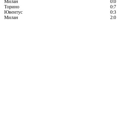
Милан
0:0
Торино
0:7
Ювентус
0:3
Милан
2:0