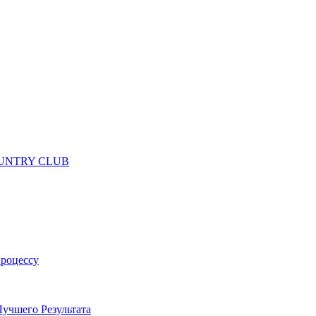
 COUNTRY CLUB
процессу
учшего Результата