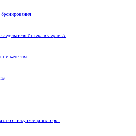
и бронирования
еследователя Интера в Серии А
тии качества
ms
язано с покупкой резисторов