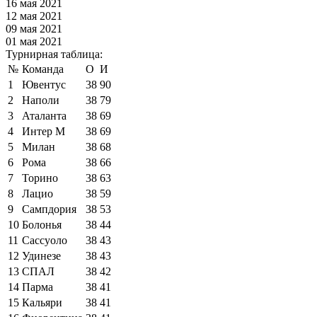
16 мая 2021
12 мая 2021
09 мая 2021
01 мая 2021
Турнирная таблица:
№
Команда
О
И
1
Ювентус
38
90
2
Наполи
38
79
3
Аталанта
38
69
4
Интер М
38
69
5
Милан
38
68
6
Рома
38
66
7
Торино
38
63
8
Лацио
38
59
9
Сампдория
38
53
10
Болонья
38
44
11
Сассуоло
38
43
12
Удинезе
38
43
13
СПАЛ
38
42
14
Парма
38
41
15
Кальяри
38
41