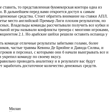
ставить, то представленная букмекерская контора одна из
и. В дальнейшем перед вами откроется доступ к самым
 денежные средства. Стоит обратить внимание на ставки АПЛ.
ретье место английской Премьер Лиги плохим результатом, но
пасных. Владельцы команды рассчитывали получить все кубки и
бильной игры называли конфликты тренера с многими игроками,
фициентом 2.1. Но арабские шейхи решили оставить испанца у
ить команде отличные результаты забитыми голами, более
тников, частые травмы Кевина Де Брюйне и Давида Силвы, и
гроков и персонал, с которыми они б начали выигрывать все и
и укрепил команду по своему вкусу.
вильно проводить аналитику и в результате вас будут
 заработать достаточное количество денежных средств.
Милан