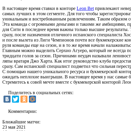
В настоящее время ставки в конторе
Leon Bet
привлекают неверо
самых лучших в этом сегменте. Для того чтобы зарегистриров
уникальным и востребованным развлечениям. Таким образом се
Эта команда с огромными деньгами и такими же амбициями, про
для Сити в последнее время важны только высшие результаты. 
сразу, после назначения отличного испанского специалиста Хо
и после вылета из Лиги Чемпионов почти все букмекерские ко
руля команды еще на сезон, и в то же время начали налаживать
Главным можно выделить Серхио Агуеро, который не всегда пон
тридцати голов за сезон. Причинами неудач называли ленивос
ляпы вратаря Джо Харта. Как итог руководство клуба предоста
сразу. Сам испанский специалист подметил что сильная перестр
С помощью нашего уникального ресурса и букмекерской контор
ожидать неплохие выигрыши. В настоящее время у нас самые 
Стремитесь к совей мечте вместе с букмекерской конторой Лео
Поделитесь в социальных сетях:
Комментарии:
Ближайшие матчи:
23 мая 2021