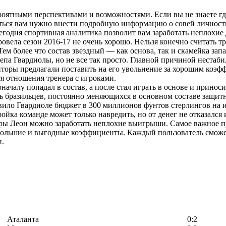
ятными перспективами и возможностями. Если вы не знаете где 
аться вам нужно внести подробную информацию о совей личност
годня спортивная аналитика позволит вам заработать неплохие
вела сезон 2016-17 не очень хорошо. Нельзя конечно считать т
Тем более что состав звездный — как основа, так и скамейка за
сепа Гвардиолы, но не все так просто. Главной причиной неста
нторы предлагали поставить на его увольнение за хорошим коэф
ся отношения тренера с игроками.
ачалу попадал в состав, а после стал играть в основе и принос
ть бразильцев, постоянно меняющихся в основном составе защи
вило Гвардиоле бюджет в 300 миллионов фунтов стерлингов на и
ойка команде может только навредить, но от денег не отказался 
ы Леон можно заработать неплохие выигрыши. Самое важное пра
большие и выгодные коэффициенты. Каждый пользователь сможет
н.
Аталанта
0:2