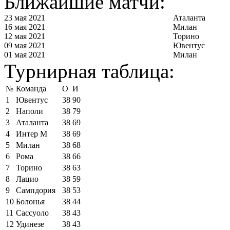
Ближайшие матчи:
23 мая 2021
Аталанта
16 мая 2021
Милан
12 мая 2021
Торино
09 мая 2021
Ювентус
01 мая 2021
Милан
Турнирная таблица:
№
Команда
О
И
1
Ювентус
38
90
2
Наполи
38
79
3
Аталанта
38
69
4
Интер М
38
69
5
Милан
38
68
6
Рома
38
66
7
Торино
38
63
8
Лацио
38
59
9
Сампдория
38
53
10
Болонья
38
44
11
Сассуоло
38
43
12
Удинезе
38
43