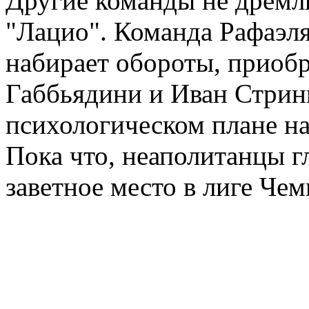
Другие команды не дремлю
"Лацио". Команда Рафаэл
набирает обороты, приоб
Габбьядини и Иван Стрин
психологическом плане н
Пока что, неаполитанцы г
заветное место в лиге Че