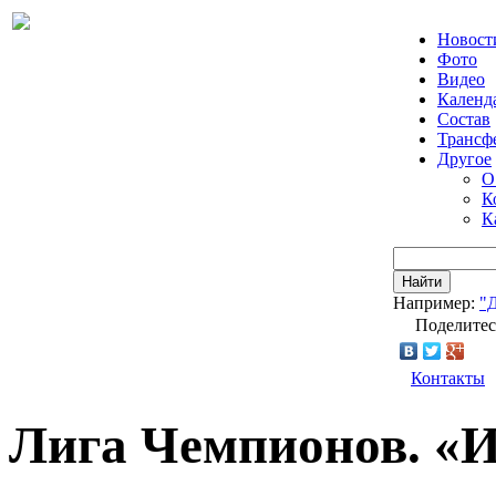
Новост
Фото
Видео
Календ
Состав
Трансф
Другое
О
К
К
Найти
Например:
"
Поделитес
Контакты
Лига Чемпионов. «И