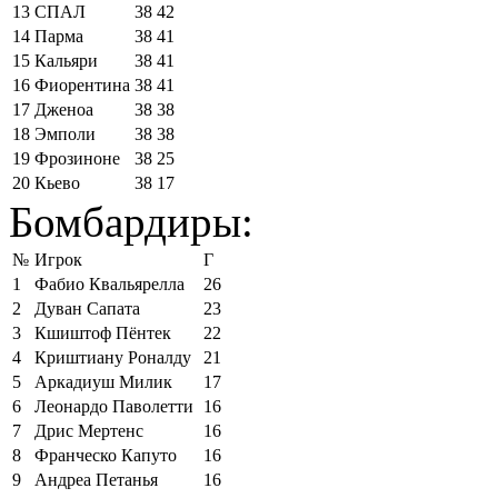
13
СПАЛ
38
42
14
Парма
38
41
15
Кальяри
38
41
16
Фиорентина
38
41
17
Дженоа
38
38
18
Эмполи
38
38
19
Фрозиноне
38
25
20
Кьево
38
17
Бомбардиры:
№
Игрок
Г
1
Фабио Квальярелла
26
2
Дуван Сапата
23
3
Кшиштоф Пёнтек
22
4
Криштиану Роналду
21
5
Аркадиуш Милик
17
6
Леонардо Паволетти
16
7
Дрис Мертенс
16
8
Франческо Капуто
16
9
Андреа Петанья
16