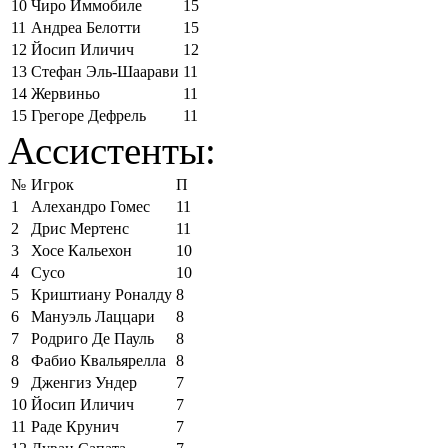
10
Чиро Иммобиле
15
11
Андреа Белотти
15
12
Йосип Иличич
12
13
Стефан Эль-Шаарави
11
14
Жервиньо
11
15
Грегоре Дефрель
11
Ассистенты:
№
Игрок
П
1
Алехандро Гомес
11
2
Дрис Мертенс
11
3
Хосе Кальехон
10
4
Сусо
10
5
Криштиану Роналду
8
6
Мануэль Лаццари
8
7
Родриго Де Пауль
8
8
Фабио Квальярелла
8
9
Дженгиз Ундер
7
10
Йосип Иличич
7
11
Раде Крунич
7