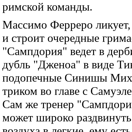
римской команды.
Массимо Ферреро ликует,
и строит очередные грима
"Сампдория" ведет в дерби
дубль "Дженоа" в виде Т
подопечные Синишы Миха
триком во главе с Самуэл
Сам же тренер "Сампдори
может широко раздвинуть
воздуха в легкие, ему ест