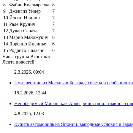
8
Фабио Квальярелла
8
9
Дженгиз Ундер
7
10
Йосип Иличич
7
11
Раде Крунич
7
12
Дуван Сапата
7
13
Марио Манджукич
6
14
Лоренцо Инсинье
6
15
Родриго Паласио
6
Наша группа Вконтакте
Лента новостей:
2.3.2026, 09:04
Путешествие из Москвы в Белград: советы и особенност
18.2.2026, 12:44
Непобедимый Милан: как Аллегри построил главного пр
4.8.2025, 12:03
Купить автомобиль из Японии: выгодные условия и гаран