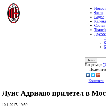
Новос
Фото
Видео
Календ
Состав
Транс
Другое
О
К
К
Найти
Например:
"
Поделитес
Контакты
Луис Адриано прилетел в Мос
10.1.2017, 19:50