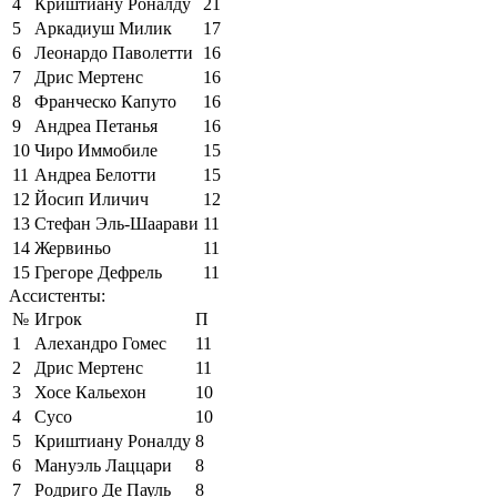
4
Криштиану Роналду
21
5
Аркадиуш Милик
17
6
Леонардо Паволетти
16
7
Дрис Мертенс
16
8
Франческо Капуто
16
9
Андреа Петанья
16
10
Чиро Иммобиле
15
11
Андреа Белотти
15
12
Йосип Иличич
12
13
Стефан Эль-Шаарави
11
14
Жервиньо
11
15
Грегоре Дефрель
11
Ассистенты:
№
Игрок
П
1
Алехандро Гомес
11
2
Дрис Мертенс
11
3
Хосе Кальехон
10
4
Сусо
10
5
Криштиану Роналду
8
6
Мануэль Лаццари
8
7
Родриго Де Пауль
8