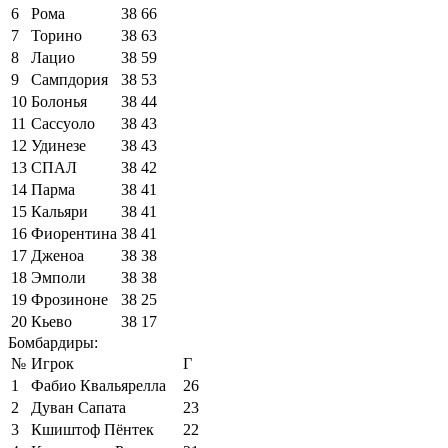
6
Рома
38
66
7
Торино
38
63
8
Лацио
38
59
9
Сампдория
38
53
10
Болонья
38
44
11
Сассуоло
38
43
12
Удинезе
38
43
13
СПАЛ
38
42
14
Парма
38
41
15
Кальяри
38
41
16
Фиорентина
38
41
17
Дженоа
38
38
18
Эмполи
38
38
19
Фрозиноне
38
25
20
Кьево
38
17
Бомбардиры:
№
Игрок
Г
1
Фабио Квальярелла
26
2
Дуван Сапата
23
3
Кшиштоф Пёнтек
22