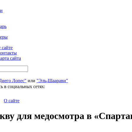
ти
арь
феры
 сайте
онтакты
арта сайта
Диего Лопес"
или
"Эль-Шаарави"
ь в социальных сетях:
О сайте
кву для медосмотра в «Спарта