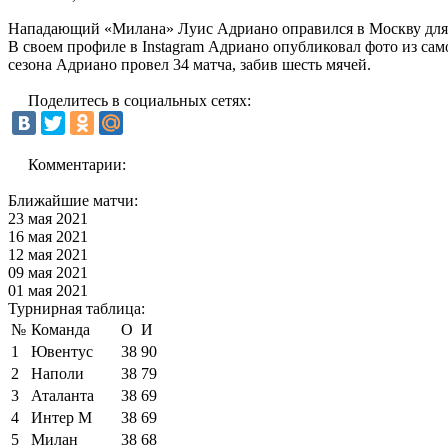
Нападающий «Милана» Луис Адриано оправился в Москву для п
В своем профиле в Instagram Адриано опубликовал фото из само
сезона Адриано провел 34 матча, забив шесть мячей.
Поделитесь в социальных сетях:
Комментарии:
Ближайшие матчи:
23 мая 2021
16 мая 2021
12 мая 2021
09 мая 2021
01 мая 2021
Турнирная таблица:
№
Команда
О
И
1
Ювентус
38
90
2
Наполи
38
79
3
Аталанта
38
69
4
Интер М
38
69
5
Милан
38
68