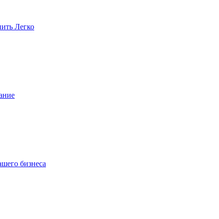
пить Легко
ание
ашего бизнеса