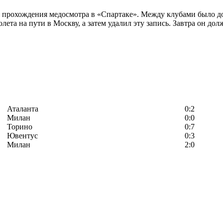
рохождения медосмотра в «Спартаке». Между клубами было дос
лета на пути в Москву, а затем удалил эту запись. Завтра он д
Аталанта
0:2
Милан
0:0
Торино
0:7
Ювентус
0:3
Милан
2:0